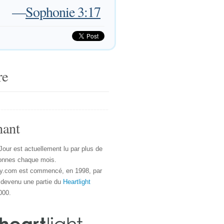
—
Sophonie 3:17
re
nant
Jour est actuellement lu par plus de
onnes chaque mois.
y.com est commencé, en 1998, par
 devenu une partie du
Heartlight
000.