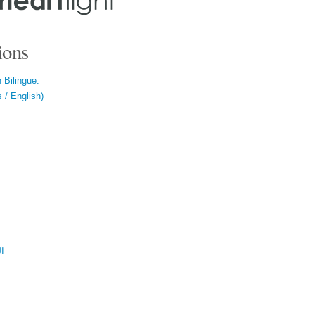
ions
 Bilingue:
 / English)
ال