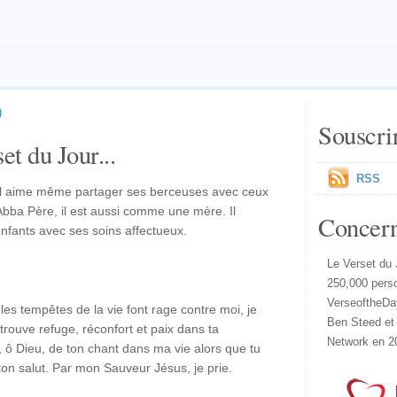
)
Souscri
et du Jour...
RSS
 Il aime même partager ses berceuses avec ceux
Abba Père, il est aussi comme une mère. Il
Concer
fants avec ses soins affectueux.
Le Verset du 
250,000 pers
VerseoftheDa
les tempêtes de la vie font rage contre moi, je
Ben Steed et
rouve refuge, réconfort et paix dans ta
Network en 2
 ô Dieu, de ton chant dans ma vie alors que tu
ton salut. Par mon Sauveur Jésus, je prie.