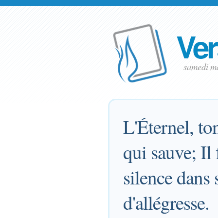
Ver
samedi m
L'Éternel, to
qui sauve; Il 
silence dans 
d'allégresse.