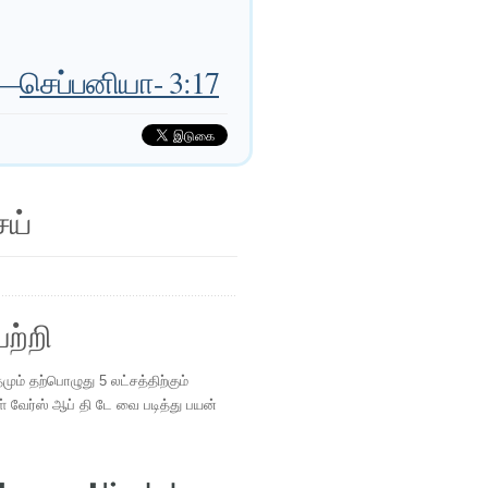
—
செப்பனியா- 3:17
ெய்
ற்றி
ம் தற்பொழுது 5 லட்சத்திற்கும்
ள் வேர்ஸ் ஆப் தி டே வை படித்து பயன்
.