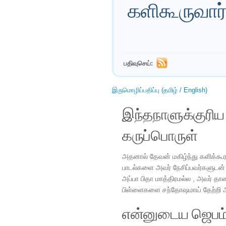
களிகூருவார்
பதிவுசெய்:
இருமொழிப்பதிப்பு (தமிழ் / English)
இந்தநாளுக்குரி
கருப்பொருள்
அதனால் தேவன் மகிழ்ந்து களிக்கூர வி
பாடல்களை அவர் நேசிப்பவர்களுடன் ப
அப்பா பிதா மாத்திரமல்ல , அவர் த
பிள்ளைகளை சந்தோஷமாய் தேற்றி அமந
என்னுடைய ஜெபம