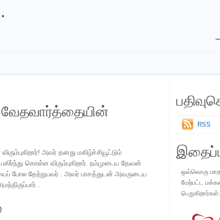
.
பதிவுச
ய வேதவார்த்தையின்
RSS
இதைப்ப
ரும்புகிறார்! அவர் தனது மகிழ்ச்சியூட்டும்
கிர்ந்து கொள்ள விரும்புகிறார். நம்முடைய தேவன்
ஒவ்வொரு மாதமு
ாயைப் போல தேற்றுபவர் . அவர் பாசத்துடன் அவருடைய
மேற்பட்ட மக்க
்திருப்பார் .
பெறுகிறார்கள்
்