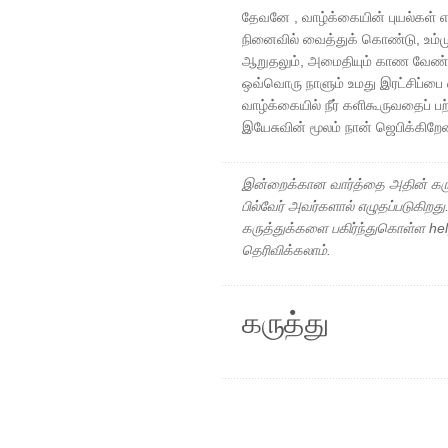
தேவனே , வாழ்க்கையின் புயல்கள் என
நினைவில் வைத்துக் கொண்டு, உம்மு
ஆறுதலும், அமைதியும் காண வேண்ட
ஒவ்வொரு நாளும் உமது இரட்சிப்பை எ
வாழ்க்கையில் நீர் களிகூருவதைப் ப
இயேசுவின் மூலம் நான் ஜெபிக்கிறே
இன்றைக்கான வார்த்தை அதின் கரு
பில்வேர் அவர்களால் எழுதப்படுகிறத
கருத்துக்களை பகிர்ந்துகொள்ள h
தெரிவிக்கலாம்.
கருத்து