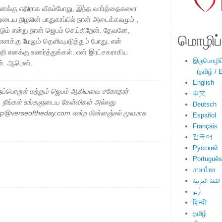
க்கு எதிராக வீசும்போது, ​​​​இந்த வார்த்தைகளை
டைய நிழலின் பாதுகாப்பில் நான் அடைக்கலமும் ,
ும் என்று நான் ஜெபம் செய்கிறேன். தேவனே,
மொழிப்ப
னக்கு மேலும் தெளிவுபடுத்தும் போது, ​​என்
ற்றி எனக்கு உணர்த்துங்கள். என் இரட்சகராகிய
இருமொழிப்ப
ன். ஆமென்.
(தமிழ் / E
English
ப்பொருள் மற்றும் ஜெபம் ஆகியவை சகோதரர்
中文
ு. நீங்கள் உங்களுடைய கேள்விகள் அல்லது
Deutsch
elp@verseoftheday.com என்ற மின்னஞ்சல் மூலமாக
Español
Français
한국어
Русский
Português
ภาษาไทย
اللغة العربية
اُردو
हिन्दी
தமிழ்