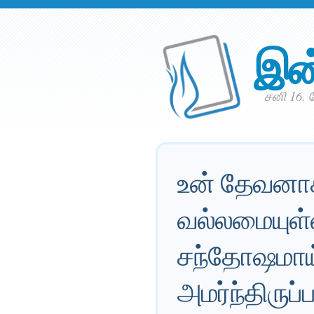
இன
சனி 16. 
உன் தேவனாகி
வல்லமையுள்ளவ
சந்தோஷமாய்
அமர்ந்திருப்