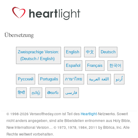
Übersetzung
Zweisprachige Version:
English
中文
Deutsch
(Deutsch / English)
Español
Français
한국어
Русский
Português
ภาษาไทย
اللغة العربية
اُردو
हिन्दी
தமிழ்
తెలుగు
فارسی
© 1998-2026 Verseoftheday.com ist Teil des
Heartlight
-Netzwerks. Soweit
nicht anders angegeben, sind alle Bibelstellen entnommen aus Holy Bible,
New International Version… © 1973, 1978, 1984, 2011 by Biblica, Inc. Alle
Rechte weltweit vorbehalten.