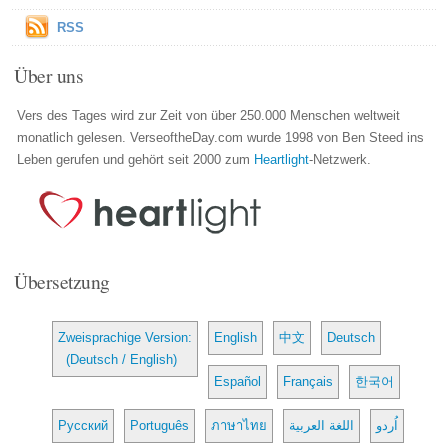
RSS
Über uns
Vers des Tages wird zur Zeit von über 250.000 Menschen weltweit
monatlich gelesen. VerseoftheDay.com wurde 1998 von Ben Steed ins
Leben gerufen und gehört seit 2000 zum
Heartlight
-Netzwerk.
Übersetzung
Zweisprachige Version:
English
中文
Deutsch
(Deutsch / English)
Español
Français
한국어
Русский
Português
ภาษาไทย
اللغة العربية
اُردو