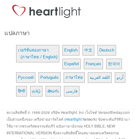
แปลภาษา
เวอร์ชั่นสองภาษา:
English
中文
Deutsch
(ภาษาไทย / English)
Español
Français
한국어
Русский
Português
ภาษาไทย
اللغة العربية
اُردو
हिन्दी
தமிழ்
తెలుగు
فارسی
สงวนลิขสิทธิ์ © 1998-2026 บริษัท Heartlight, Inc เว็บไซต์ Verseoftheday.com
เป็นส่วนหนึ่งของ เครือข่ายฮาร์ทไลท์ (
Heartlight
Network) ข้อพระคัมภีร์ที่นำมา
ใช้มาจากพระคริสตธรรมคัมภีร์ ฉบับภาษาอังกฤษ HOLY BIBLE, NEW
INTERNATIONAL VERSION ซึ่งสงวนลิขสิทธิ์โดยสมาคมพระคริสตธรรม