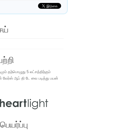
ெய்
ற்றி
ம் தற்பொழுது 5 லட்சத்திற்கும்
ள் வேர்ஸ் ஆப் தி டே வை படித்து பயன்
.
ெயர்ப்பு