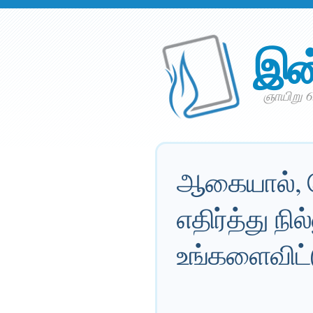
இன
ஞாயிறு 
ஆகையால், தேவ
எதிர்த்து ந
உங்களைவிட்