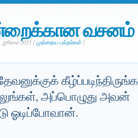
்றைக்கான வசனம்
6. ஜூலை 2025
[
முந்தைய பக்தர்கள்
]
னுக்குக் கீழ்ப்படிந்திருங்கள
ில்லுங்கள், அப்பொழுது அவன்
டு ஓடிப்போவான்.