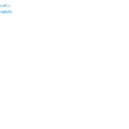
திப்பு:
nglish)