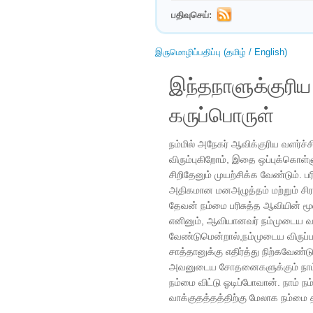
பதிவுசெய்:
இருமொழிப்பதிப்பு (தமிழ் / English)
இந்தநாளுக்குரி
கருப்பொருள்
நம்மில் அநேகர் ஆவிக்குரிய வளர்ச
விரும்புகிறோம், இதை ஒப்புக்கொள்
சிறிதேனும் முயற்சிக்க வேண்டும்.
அதிகமான மனஅழுத்தம் மற்றும் சிரமத
தேவன் நம்மை பரிசுத்த ஆவியின் மூ
எனினும், ஆவியானவர் நம்முடைய வ
வேண்டுமென்றால்,நம்முடைய விருப்ப
சாத்தானுக்கு எதிர்த்து நிற்கவேண்ட
அவனுடைய சோதனைகளுக்கும் நாம் எ
நம்மை விட்டு ஓடிப்போவான். நாம்
வாக்குதத்தத்திற்கு மேலாக நம்மை த