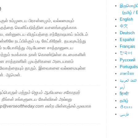
்
இருமொழிப்ப
(தமிழ் / E
English
குள் உம்முடைய பிரசன்னமும், வல்லமையும்
中文
ித்தத்தை வெளிப்படுத்தின வசனங்களுக்காக
Deutsch
வே, என்னுடைய விருப்பத்தை சந்தோஷமாய் உம்மிடம்
Español
்னிலே நடப்பிக்கும் படி கேட்கிறேன். தயவுகூர்ந்து
Français
ம் உபயோகித்து அடியேனை சாத்தானுடைய
한국어
ும் மற்றும் உமக்காக நான் கொண்டுள்ள கடமைகளின்
Русский
தான சாத்தானின் முயற்சிகளை அடையாளம்
Português
த்வேகத்தையும் தாரும். இவைகளை வல்லமையுள்ள
ภาษาไทย
ேன். ஆமென்.
اللغة العربية
اُردو
ப்பொருள் மற்றும் ஜெபம் ஆகியவை சகோதரர்
हिन्दी
ு. நீங்கள் உங்களுடைய கேள்விகள் அல்லது
தமிழ்
elp@verseoftheday.com என்ற மின்னஞ்சல் மூலமாக
తెలుగు
فارسی