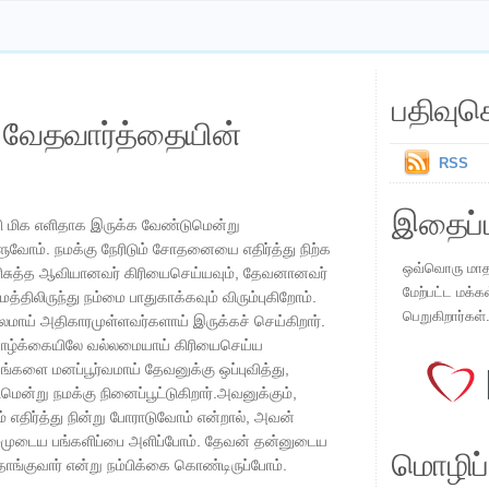
பதிவுச
ய வேதவார்த்தையின்
RSS
இதைப்ப
்சி மிக எளிதாக இருக்க வேண்டுமென்று
ளுவோம். நமக்கு நேரிடும் சோதனையை எதிர்த்து நிற்க
ஒவ்வொரு மாதமு
 பரிசுத்த ஆவியானவர் கிரியைசெய்யவும், தேவனானவர்
மேற்பட்ட மக்க
்திலிருந்து நம்மை பாதுகாக்கவும் விரும்புகிறோம்.
பெறுகிறார்கள்
லமாய் அதிகாரமுள்ளவர்களாய் இருக்கச் செய்கிறார்.
ாழ்க்கையிலே வல்லமையாய் கிரியைசெய்ய
ங்களை மனப்பூர்வமாய் தேவனுக்கு ஒப்புவித்து,
ுமென்று நமக்கு நினைப்பூட்டுகிறார்.அவனுக்கும்,
திர்த்து நின்று போராடுவோம் என்றால், அவன்
 நம்முடைய பங்களிப்பை அளிப்போம். தேவன் தன்னுடைய
மொழிப்ப
ாங்குவார் என்று நம்பிக்கை கொண்டிருப்போம்.