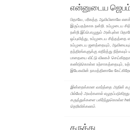
என்னுடைய ஜெபம
பிதாவே, பரிசுத்த ஆவியினாலே எனக்
இருப்பதற்காக நன்றி. உம்முடைய ச
நன்றி.இப்பொழுதும் அன்புள்ள பிதா
ஒப்புவித்து, உம்முடைய சித்தத்தை என
உம்முடைய ஜனத்தையும், ஆவியையு
தந்திரங்களுக்கு எதிர்த்து நிற்கவ
பாதையை விட்டு விலகச் செய்கிற
கண்டுகொள்ள உற்சாகத்தையும், உ
இயேசுவின் நாமத்தினாலே கேட்கிற
இன்றைக்கான வார்த்தை அதின் கரு
பில்வேர் அவர்களால் எழுதப்படுகிறத
கருத்துக்களை பகிர்ந்துகொள்ள h
தெரிவிக்கலாம்.
கருத்து