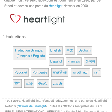
chaque mois. VerseoftheDay.com est commencé, en 1998, par Ben
Steed et devenu une partie du
Heartlight
Network en 2000.
Traductions
Traduction Bilingue:
English
中文
Deutsch
(Français / English)
Español
Français
한국어
Русский
Português
ภาษาไทย
اللغة العربية
اُردو
हिन्दी
தமிழ்
తెలుగు
فارسی
1998-2019, Heartlight, Inc. "Verseoftheday.com" est une partie du Heartlight
Network (
Network de Hearlight
). Toutes les citations sont prises du HOLY
BIBLE , NEW INTERNATIONAL VERSION (La Sainte Bible, Nouveau Version