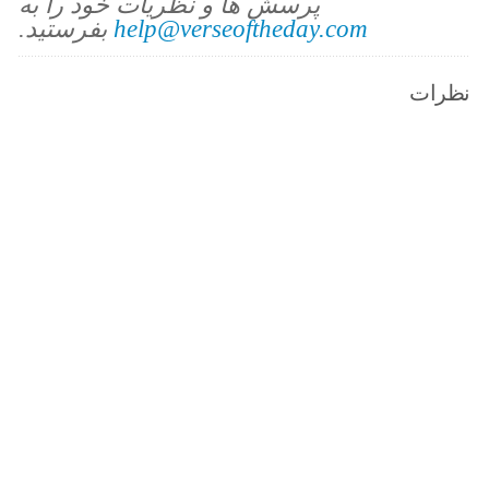
پرسش ها و نظریات خود را به
help@verseoftheday.com
بفرستید.
نظرات