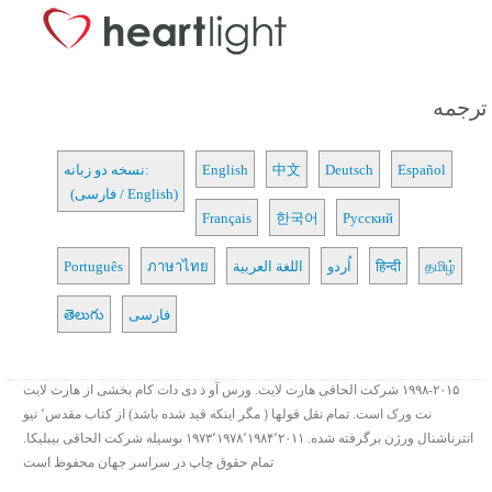
ترجمه
Español
Deutsch
中文
English
نسخه دو زبانه:
(فارسی / English)
Français
한국어
Русский
தமிழ்
हिन्दी
اُردو
اللغة العربية
ภาษาไทย
Português
فارسی
తెలుగు
۱۹۹۸-۲۰۱۵ شرکت الحاقی هارت لایت. ورس آو ذ دی دات کام بخشی از هارت لایت
نت ورک است. تمام نقل قولها ( مگر اینکه قید شده باشد) از کتاب مقدس٬ نیو
انترناشنال ورژن برگرفته شده. ۱۹۷۳٬۱۹۷۸٬۱۹۸۴٬۲۰۱۱ بوسیله شرکت الحاقی بیبلیکا.
تمام حقوق چاپ در سراسر جهان محفوظ است