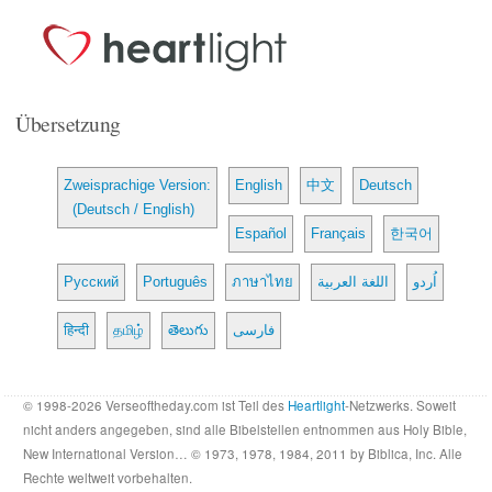
Übersetzung
Zweisprachige Version:
English
中文
Deutsch
(Deutsch / English)
Español
Français
한국어
Русский
Português
ภาษาไทย
اللغة العربية
اُردو
हिन्दी
தமிழ்
తెలుగు
فارسی
© 1998-2026 Verseoftheday.com ist Teil des
Heartlight
-Netzwerks. Soweit
nicht anders angegeben, sind alle Bibelstellen entnommen aus Holy Bible,
New International Version… © 1973, 1978, 1984, 2011 by Biblica, Inc. Alle
Rechte weltweit vorbehalten.