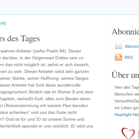
ish)
Abonni
s des Tages
Abonni
wahren Anbeter (siehe Psalm 84). Dieser
 darüber, in der Gegenwart Gottes sein zu
RSS
m das nicht möglich ist, sehnt er sich danach,
Über un
en zu sein. Dieser Anbeter setzt sein ganzes
 seiner Stärke, seiner Hoffnung, seines Sieges
iesen Anbeter hat Gott diese wundervolle
Vers des Tage
sgesprochen! Ähnlich wie im Römer 8 und dem
Menschen wel
apitels, verheißt Gott, alles zum Besten derer
VerseoftheDa
d in Übereinstimmung mit seinem Plan berufen
ins Leben ger
hristus schenken” und uns das Gute nicht
Heartlight
-Ne
? Gott ist für uns! Er ist unsere Sonne und
rrlichkeit spendet er uns reichlich. Er wird uns