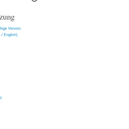
zung
hige Version:
/ English)
ال