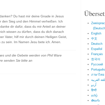
Überset
ir danken? Du hast mir deine Gnade in Jesus
ir den Sieg und den Himmel verheißen. Ich
Zweisprac
danke dir dafür, dass du mir Anteil an deiner
(Deutsch 
 mich wissen zu dürfen, dass du dich danach
English
r Vater, hilf mir durch deinen Heiligen Geist,
中文
on zu sein. Im Namen Jesu bete ich. Amen.
Deutsch
Español
Français
es und die Gebete werden von Phil Ware
한국어
e senden Sie bitte an
Русский
Português
ภาษาไทย
لغة العربية
اُردو
हिन्दी
தமிழ்
తెలుగు