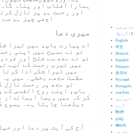
ہمارا آفتاب اور پناہ گاہ 
اور رحمت ہم پر نازل کرتا
اچھی چیز ہم سے 
میری دعا
Engl)
English
اے پیارے باپ، میں تیرا شکر
中文
تو نے مسیح میں اپنی رحمت
Deutsch
تو نے مجھ سے فتح اور فردو
Español
میں تیری رحمت کے لیے تی
Français
میں تیرا شکرادا کرتا ہ
한국어
عظمت مجھے بخشی۔ میں یہ ج
Русский
تو مجھ پر رحمت نازل ک
Português
باپ، اپنے روح القدس کے و
ภาษาไทย
کر کہ میں ویسا ایماندار ب
العربية
دیکھنا چاہتا ہے۔ یسوع ک
اُردو
हिन्दी
தமிழ்
తెలుగు
آج کی آیت پر دعا اور خیا
فارسی