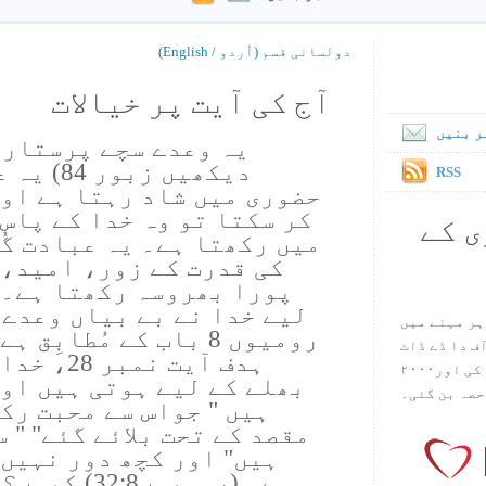
دولسانی قسم (اُردو / English)
آج کی آیت پر خیالات
ر بنیں
یہ وعدے سچے پرستارو
دیکھیں ز
RSS
حضوری میں شاد رہتا ہے اور
کر سکتا تو وہ خدا کے پاس
ی کے
میں رکھتا ہے۔ یہ عبادت گُ
کی قدرت کے زور، امید، 
پورا بھروسہ رکھتا ہے۔ ا
لیے خدا نے بے بیاں وعدے 
ہر مہنے میں
رومیوں 8 باب کے مُطابِ
س آف دا ڈے ڈاٹ
ہدف آیت ن
کام ۱۹۹۸ میں بین سٹیڈ نے شروع کی اور۲۰۰۰
بھلے کے لیے ہوتی ہیں اور
حصہ بن گئی۔
ہیں " جواس سے محبت رک
مقصد کے تحت بلائے گئے" " 
ہیں" اور کچھ دور نہیں 
ہے۔ (رومیوں8