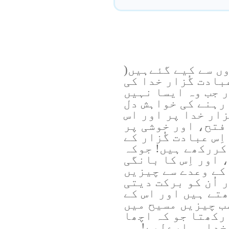
ں سے کیے گئےہیں(
بور 84) یہ عبادت گُزار خدا کی
 جب وہ ایسا نہیں
 رہنے کی خواہش دل
زار خدا پر اور اس
فتح، اور خوشی پر
ِس عبادت گُزار کے
کررکھے ہیں! جوکہ
ق ہے، اور اِس کا بانگی
مبر 28، خدا کے وعدے سے چیزیں
 اُن کو برکت دیتی
ھتے ہیں اور اس کے
سب چیزیں مسیح میں
رکھتا جو کہ اچھا
32:) کیوں؟ خدا ہمارےلیے! وہ