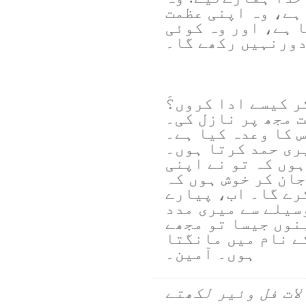
ہے، وہ اپنی عظمت
 ہے، اور وہ کوئی
دورنہیں رکھے گا۔
 کیسے ادا کروں؟َ
 مجھ پر نازل کی۔
س کا وعدہ کیا ہے۔
ری حمد کرتا ہوں۔
وں کہ تو نے اپنی
ان کر خوش ہوں کہ
رے گا۔ اب، پیارے
سیلے سے میری مدد
نوں جیسا تو مجھے
ے نام میں مانگتا
ہوں۔ آمین۔
لات فل وئیر لکھتے