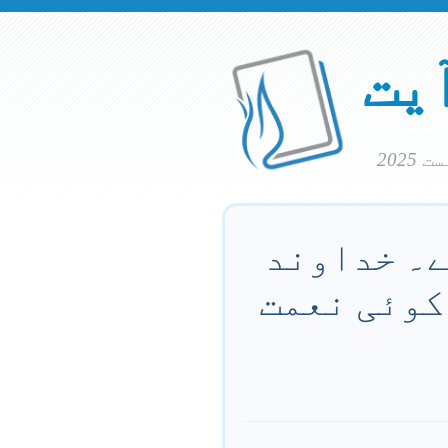
آیت
ے۔ خداوند
 کوئی نعمت