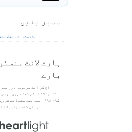
ممبر بنیں
بذریعہ ای۔میل ممب
ہارٹ لائٹ منسٹر
بارے
آج کی آیت موجودہ دور میں 
۲۵۰،۰۰۰ لوگ پڑھتے ہیں۔ ور
ہائی لائٹ نیٹورک کا 