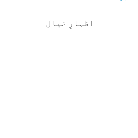
اظہارِ خیال