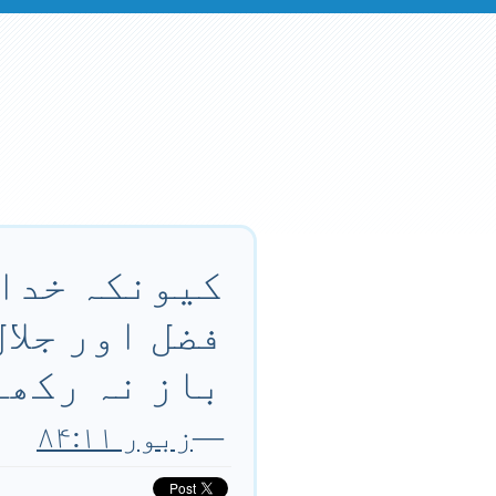
کیونکہ خداو
فضل اور جلا
باز نہ رکھے
—
زبور ۸۴:۱۱