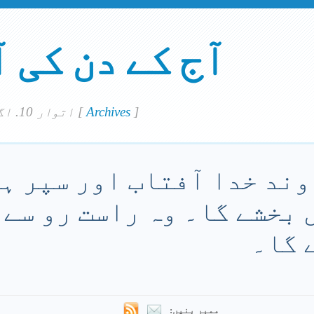
آج کے دن کی 
]
Archives
[
اتوار 10. اگست 2025
ند خدا آفتاب اور سپر ہ
ل بخشے گا۔ وہ راست رو سے
 گا۔
ممبر بنیں: