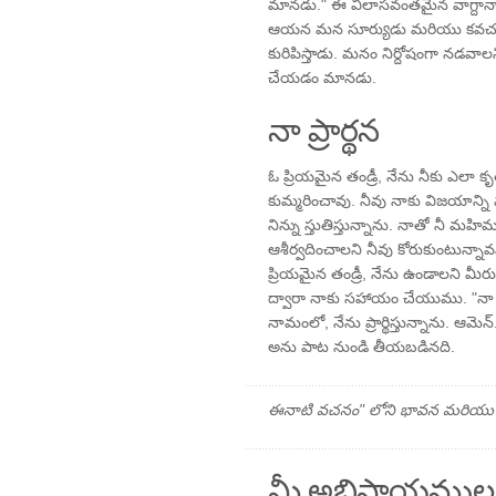
మానడు." ఈ విలాసవంతమైన వాగ్దానా
ఆయన మన సూర్యుడు మరియు కవ
కురిపిస్తాడు. మనం నిర్దోషంగా నడవా
చేయడం మానడు.
నా ప్రార్థన
ఓ ప్రియమైన తండ్రీ, నేను నీకు ఎలా 
కుమ్మరించావు. నీవు నాకు విజయాన్ని 
నిన్ను స్తుతిస్తున్నాను. నాతో నీ మహ
ఆశీర్వదించాలని నీవు కోరుకుంటున్నావన
ప్రియమైన తండ్రీ, నేను ఉండాలని మీరు క
ద్వారా నాకు సహాయం చేయుము. "నా జీవ
నామంలో, నేను ప్రార్థిస్తున్నాను. ఆమెన్
అను పాట నుండి తీయబడినది.
ఈనాటి వచనం" లోని భావన మరియు ప్రార
మీ అభిప్రాయముల