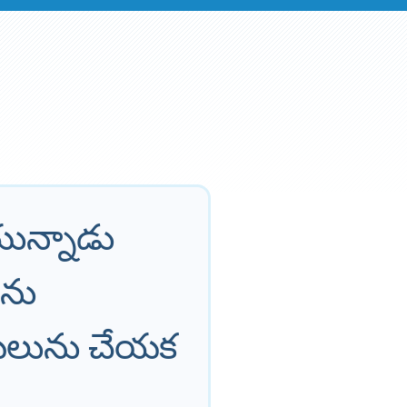
యున్నాడు
ను
మేలును చేయక