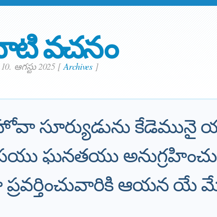
ాటి వచనం
10. ఆగస్టు 2025
[
Archives
]
హోవా సూర్యుడును కేడెమునై 
పయు ఘనతయు అనుగ్రహించు
 ప్రవర్తించువారికి ఆయన యే 