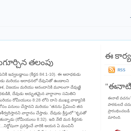
ఈ కార్య
గూర్చిన తలంపు
RSS
నికి ఇవ్వబడ్డాయి (కీర్తన 84:1-10). ఈ ఆరాధకుడు
స్తాడు మరియు ఆరాధనలో దేవునితో ఉండాలని
"ఈనాటి
ఆశ, విజయం మరియు ఆనందానికి మూలంగా దేవుణ్ణి
కుడికి, దేవుడు అద్భుతమైన వాగ్దానాల సమితిని
ఈనాటి వచనం" ప
మరియు రోమీయులు 8:28 లోని దాని ముఖ్య వాక్యానికి
పాఠకులచే చదువు
ోసం పనులు చేస్తానని మరియు "తనను ప్రేమించి తన
ప్రారంభించబడి ,
ీర్వదిస్తానని వాగ్దానం చేస్తాడు. దేవుడు క్రీస్తులో "కృపతో
మారింది.
తున్నాడు (రోమీయులు 8:32). ఇది నేటి మన కీర్తనకు
ిర్దోషంగా ప్రవర్తించే వారికి ఆయన ఏ మంచినీ