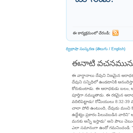
ఈ కార్యక్రమంలో చేరండి:
ద్విభాషా సంస్కరణ (తెలుగు / English)
ఈనాటి వచనమును
ఈ వాగ్దానాలు దేవుని నిజమైన ఆరాధకు
దేవుని సన్నిధిలో ఉండటానికి ఆనంది
కోరుకుంటాడు. ఈ ఆరాధకుడు బలం, 
పూర్తిగా నమ్ముతాడు. ఈ రకమైన ఆరాధ
వదిలిపెట్టాడు! రోమీయులు 8:32-39 
చాలా పోలి ఉంటుంది, దేవుడు మంచి క
ఉద్దేశ్యం ప్రకారం పిలువబడిన వారిని" ఆశ
మనకు అన్నీ ఇస్తాడు" అని పౌలు చెబు
ఎలా సమానంగా ఉందో గమనించండి: "...న