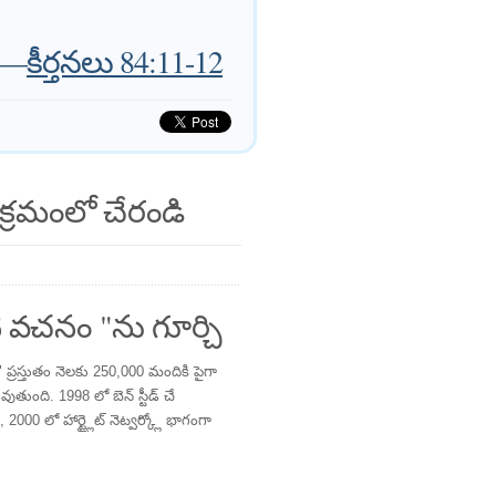
—
కీర్తనలు 84:11-12
క్రమంలో చేరండి
 వచనం "ను గూర్చి
్రస్తుతం నెలకు 250,000 మందికి పైగా
తుంది. 1998 లో బెన్ స్టీడ్ చే
 2000 లో హార్ట్లైట్ నెట్వర్క్లో భాగంగా