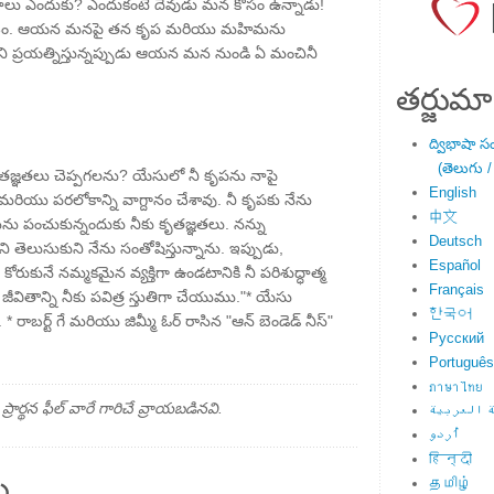
లు ఎందుకు? ఎందుకంటే దేవుడు మన కోసం ఉన్నాడు!
చం. ఆయన మనపై తన కృప మరియు మహిమను
లని ప్రయత్నిస్తున్నప్పుడు ఆయన మన నుండి ఏ మంచినీ
తర్జుమా
ద్విభాషా స
(తెలుగు /
కృతజ్ఞతలు చెప్పగలను? యేసులో నీ కృపను నాపై
English
మరియు పరలోకాన్ని వాగ్దానం చేశావు. నీ కృపకు నేను
中文
ిమను పంచుకున్నందుకు నీకు కృతజ్ఞతలు. నన్ను
Deutsch
ి తెలుసుకుని నేను సంతోషిస్తున్నాను. ఇప్పుడు,
Español
ోరుకునే నమ్మకమైన వ్యక్తిగా ఉండటానికి నీ పరిశుద్ధాత్మ
Français
ితాన్ని నీకు పవిత్ర స్తుతిగా చేయుము."* యేసు
한국어
. * రాబర్ట్ గే మరియు జిమ్మీ ఓర్ రాసిన "ఆన్ బెండెడ్ నీస్"
Русский
Português
ภาษาไทย
్థన ఫీల్ వారే గారిచే వ్రాయబడినవి.
 العربية
اُردو
हिन्दी
ు
தமிழ்