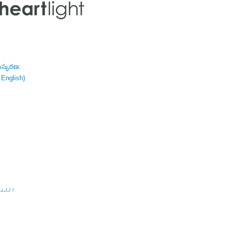
ంస్కరణ:
 English)
اللغة