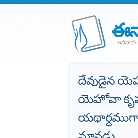
ఈన
ఆదివారం 
దేవుడైన యె
యెహోవా కృ
యథార్థముగా
మానడు.