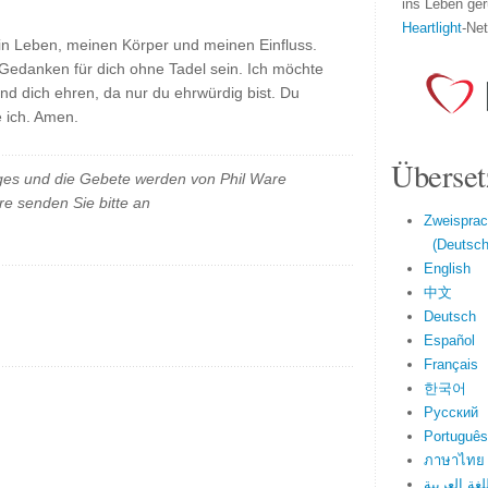
ins Leben ger
Heartlight
-Ne
in Leben, meinen Körper und meinen Einfluss.
edanken für dich ohne Tadel sein. Ich möchte
t und dich ehren, da nur du ehrwürdig bist. Du
e ich. Amen.
Überset
es und die Gebete werden von Phil Ware
e senden Sie bitte an
Zweisprac
(Deutsch 
English
中文
Deutsch
Español
Français
한국어
Русский
Português
ภาษาไทย
لغة العربية