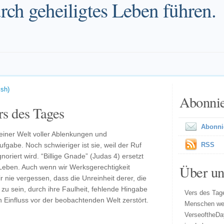
rch geheiligtes Leben führen.
ish)
Abonni
s des Tages
Abonni
n einer Welt voller Ablenkungen und
gabe. Noch schwieriger ist sie, weil der Ruf
RSS
noriert wird. “Billige Gnade” (Judas 4) ersetzt
Über un
 Leben. Auch wenn wir Werksgerechtigkeit
ir nie vergessen, dass die Unreinheit derer, die
zu sein, durch ihre Faulheit, fehlende Hingabe
Vers des Tage
 Einfluss vor der beobachtenden Welt zerstört.
Menschen wel
VerseoftheDa