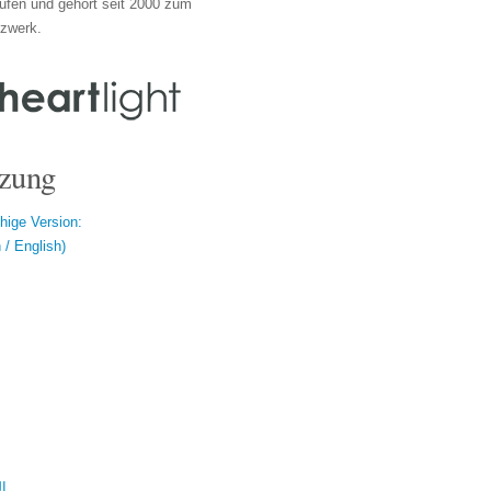
ufen und gehört seit 2000 zum
tzwerk.
zung
hige Version:
/ English)
ال