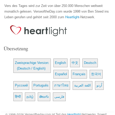
Vers des Tages wird zur Zeit von über 250.000 Menschen weltweit
monatlich gelesen. VerseoftheDay.com wurde 1998 von Ben Steed ins
Leben gerufen und gehört seit 2000 zum
Heartlight
-Netzwerk.
Übersetzung
Zweisprachige Version:
English
中文
Deutsch
(Deutsch / English)
Español
Français
한국어
Русский
Português
ภาษาไทย
اللغة العربية
اُردو
हिन्दी
தமிழ்
తెలుగు
فارسی
© 1998-2026 Verseoftheday.com ist Teil des
Heartlight
-Netzwerks. Soweit