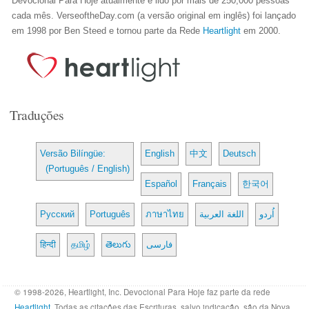
Devocional Para Hoje atualmente é lido por mais de 250,000 pessoas
cada mês. VerseoftheDay.com (a versão original em inglês) foi lançado
em 1998 por Ben Steed e tornou parte da Rede
Heartlight
em 2000.
Traduções
Versão Bilíngüe:
English
中文
Deutsch
(Português / English)
Español
Français
한국어
Русский
Português
ภาษาไทย
اللغة العربية
اُردو
हिन्दी
தமிழ்
తెలుగు
فارسی
© 1998-2026, Heartlight, Inc. Devocional Para Hoje faz parte da rede
Heartlight
. Todas as citações das Escrituras, salvo indicação, são da Nova