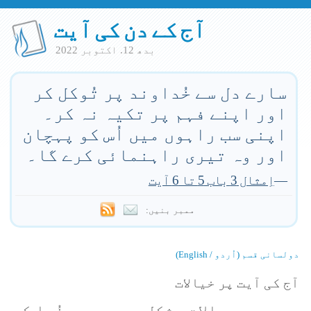
آج کے دن کی آیت
بدھ 12. اكتوبر 2022
سارے دل سے خُداوند پر تُوکل کر
اور اپنے فہم پر تکیہ نہ کر۔
اپنی سب راہوں میں اُس کو پہچان
اور وہ تیری راہنمائی کرے گا۔
—
اِمثال 3 باب 5 تا 6 آیت
ممبر بنیں:
دولسانی قسم (اُردو / English)
آج کی آیت پر خیالات
جب حالات مشکل ہوں، میں خُدا کو