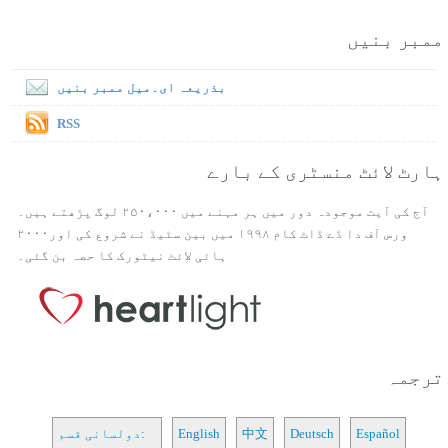
ممبر بنیں
بذریعہ ای۔میل ممبر بنیں
RSS
ہارٹ لائٹ منسٹری کے بارے
آج کی آیت موجودہ دور میں ہر مہنے میں ۲۵۰،۰۰۰ لوگ پڑھتے ہیں۔
ورس آف دا ڈے ڈاٹ کام ۱۹۹۸ میں بین سٹیڈ نے شروع کی اور۲۰۰۰
ہائی لائٹ نیٹورک کا حصہ بن گئی۔
ترجمہ
Español
Deutsch
中文
English
دولسانی قسم: