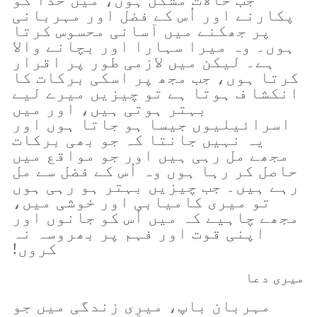
پکارنے اور اُس کے فضل اور مہربانی
پر جھکنے میں آسانی محسوس کرتا
ہوں۔ وہ میرا سہارا اور بچانے والا
ہے۔ لیکن میں لازمی طور پر اقرار
کرتا ہوں، جب مجھ پر اسکی برکات کا
انکشا ف ہوتا ہے تو چیزیں میرے لیے
بہتر ہوتی ہیں، اور میں
اسرائیلیوں جیسا ہو جاتا ہوں اور
یہ نہیں جانتا کہ جو بھی برکات
مجھے مل رہی ہیں اور جو مواقع میں
حاصل کر رہا ہوں وہ اُس کے فضل سے مل
رہے ہیں۔ جب چیزیں بہتر ہو رہی ہوں
تو میری کامیابی اور خوشی میں،
مجھے چاہیے کہ میں اُس کو جانوں اور
اپنی قوت اور فہم پر بھروسہ نہ
کروں!
میری دعا
مہربان باپ، میری زندگی میں جو