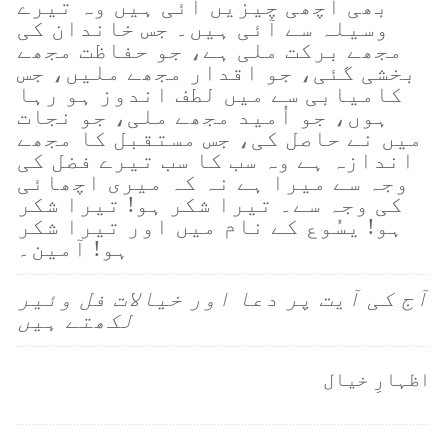
بھی اچھی چیزیں آئی ہیں وہ تیرے
وسیلہ سے آئی ہیں۔ جس خاندان کی
مجھے برکت ملی ہے، جو حفاظت مجھے
بخشی گئی، جو اقدار مجھے ملیں، جس
کامیابی سے میں لطف اندوز ہو رہا
ہوں، جو اُمید مجھے ملی، جو نجات
میں نے حاصل کی، جس مستقبل کا مجھے
اندازہ ہے وہ سب کا سب تیرے فضل کی
وجہ سے میرا ہے نہ کہ میری اچھائی
کی وجہ سے۔ تیرا شکر ہو! تیرا شکر
ہو! یسُوع کے نام میں اور تیرا شکر
ہو! آمین۔
آج کی آیت پر دعا اور خیالات فل وئیر
لکھتے ہیں
اظہارِ خیال