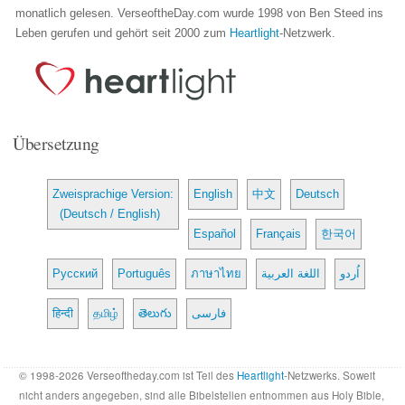
monatlich gelesen. VerseoftheDay.com wurde 1998 von Ben Steed ins
Leben gerufen und gehört seit 2000 zum
Heartlight
-Netzwerk.
Übersetzung
Zweisprachige Version:
English
中文
Deutsch
(Deutsch / English)
Español
Français
한국어
Русский
Português
ภาษาไทย
اللغة العربية
اُردو
हिन्दी
தமிழ்
తెలుగు
فارسی
© 1998-2026 Verseoftheday.com ist Teil des
Heartlight
-Netzwerks. Soweit
nicht anders angegeben, sind alle Bibelstellen entnommen aus Holy Bible,