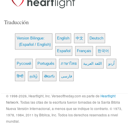
Traducción
Version Bilingue:
English
中文
Deutsch
(Español / English)
Español
Français
한국어
Русский
Português
ภาษาไทย
اللغة العربية
اُردو
हिन्दी
தமிழ்
తెలుగు
فارسی
© 1998-2026, Heartlight, Inc. Verseoftheday.com es parte de
Heartlight
Network. Todas las citas de la escritura fueron tomadas de la Santa Biblia
Nueva Versión Internacional, a menos que se indique lo contrario. © 1973,
1978, 1984, 2011 by Biblica, Inc. Todos los derechos reservados a nivel
mundial.