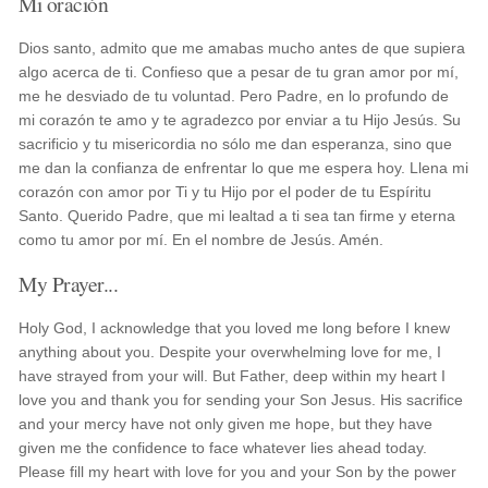
Mi oración
Dios santo, admito que me amabas mucho antes de que supiera
algo acerca de ti. Confieso que a pesar de tu gran amor por mí,
me he desviado de tu voluntad. Pero Padre, en lo profundo de
mi corazón te amo y te agradezco por enviar a tu Hijo Jesús. Su
sacrificio y tu misericordia no sólo me dan esperanza, sino que
me dan la confianza de enfrentar lo que me espera hoy. Llena mi
corazón con amor por Ti y tu Hijo por el poder de tu Espíritu
Santo. Querido Padre, que mi lealtad a ti sea tan firme y eterna
como tu amor por mí. En el nombre de Jesús. Amén.
My Prayer...
Holy God, I acknowledge that you loved me long before I knew
anything about you. Despite your overwhelming love for me, I
have strayed from your will. But Father, deep within my heart I
love you and thank you for sending your Son Jesus. His sacrifice
and your mercy have not only given me hope, but they have
given me the confidence to face whatever lies ahead today.
Please fill my heart with love for you and your Son by the power