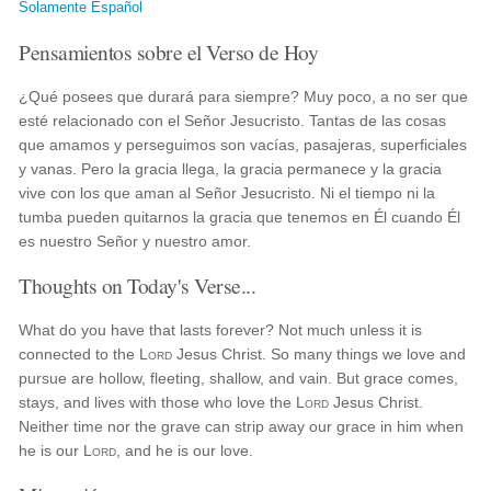
Solamente Español
Pensamientos sobre el Verso de Hoy
¿Qué posees que durará para siempre? Muy poco, a no ser que
esté relacionado con el Señor Jesucristo. Tantas de las cosas
que amamos y perseguimos son vacías, pasajeras, superficiales
y vanas. Pero la gracia llega, la gracia permanece y la gracia
vive con los que aman al Señor Jesucristo. Ni el tiempo ni la
tumba pueden quitarnos la gracia que tenemos en Él cuando Él
es nuestro Señor y nuestro amor.
Thoughts on Today's Verse...
What do you have that lasts forever? Not much unless it is
connected to the
Lord
Jesus Christ. So many things we love and
pursue are hollow, fleeting, shallow, and vain. But grace comes,
stays, and lives with those who love the
Lord
Jesus Christ.
Neither time nor the grave can strip away our grace in him when
he is our
Lord
, and he is our love.