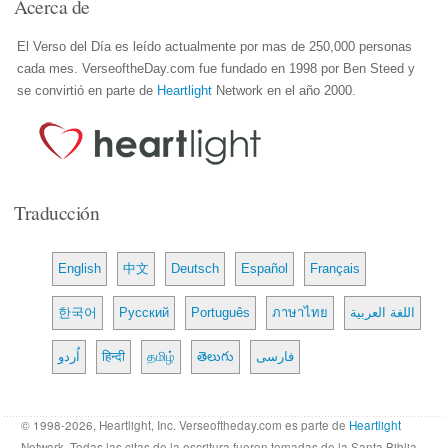
Acerca de
El Verso del Día es leído actualmente por mas de 250,000 personas
cada mes. VerseoftheDay.com fue fundado en 1998 por Ben Steed y
se convirtió en parte de
Heartlight
Network en el año 2000.
Traducción
English
中文
Deutsch
Español
Français
한국어
Русский
Português
ภาษาไทย
اللغة العربية
اُردو
हिन्दी
தமிழ்
తెలుగు
فارسی
© 1998-2026, Heartlight, Inc. Verseoftheday.com es parte de
Heartlight
Network. Todas las citas de la escritura fueron tomadas de la Santa Biblia