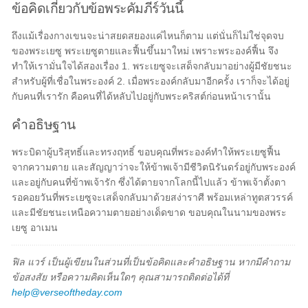
ข้อคิดเกี่ยวกับข้อพระคัมภีร์วันนี้
ถึงแม้เรื่องกางเขนจะน่าสยดสยองแค่ไหนก็ตาม แต่นั่นก็ไม่ใช่จุดจบ
ของพระเยซู พระเยซูตายและฟื้นขึ้นมาใหม่ เพราะพระองค์ฟื้น จึง
ทำให้เรามั่นใจได้สองเรื่อง 1. พระเยซูจะเสด็จกลับมาอย่างผู้มีชัยชนะ
สำหรับผู้ที่เชื่อในพระองค์ 2. เมื่อพระองค์กลับมาอีกครั้ง เราก็จะได้อยู่
กับคนที่เรารัก คือคนที่ได้หลับไปอยู่กับพระคริสต์ก่อนหน้าเรานั้น
คำอธิษฐาน
พระบิดาผู้บริสุทธิ์และทรงฤทธิ์ ขอบคุณที่พระองค์ทำให้พระเยซูฟื้น
จากความตาย และสัญญาว่าจะให้ข้าพเจ้ามีชีวิตนิรันดร์อยู่กับพระองค์
และอยู่กับคนที่ข้าพเจ้ารัก ซึ่งได้ตายจากโลกนี้ไปแล้ว ข้าพเจ้าตั้งตา
รอคอยวันที่พระเยซูจะเสด็จกลับมาด้วยสง่าราศี พร้อมเหล่าทูตสวรรค์
และมีชัยชนะเหนือความตายอย่างเด็ดขาด ขอบคุณในนามของพระ
เยซู อาเมน
ฟิล แวร์ เป็นผู้เขียนในส่วนที่เป็นข้อคิดและคำอธิษฐาน หากมีคำถาม
ข้อสงสัย หรือความคิดเห็นใดๆ คุณสามารถติดต่อได้ที่
help@verseoftheday.com