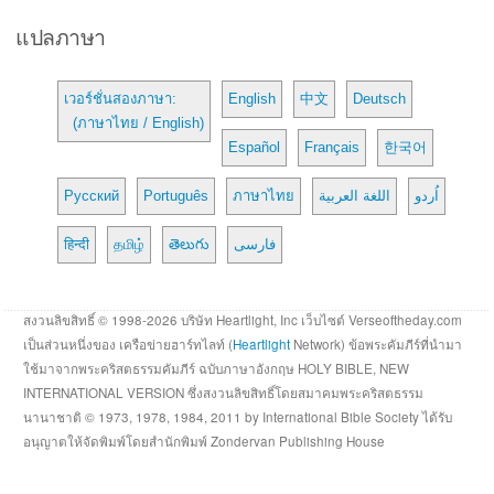
แปลภาษา
เวอร์ชั่นสองภาษา:
English
中文
Deutsch
(ภาษาไทย / English)
Español
Français
한국어
Русский
Português
ภาษาไทย
اللغة العربية
اُردو
हिन्दी
தமிழ்
తెలుగు
فارسی
สงวนลิขสิทธิ์ © 1998-2026 บริษัท Heartlight, Inc เว็บไซต์ Verseoftheday.com
เป็นส่วนหนึ่งของ เครือข่ายฮาร์ทไลท์ (
Heartlight
Network) ข้อพระคัมภีร์ที่นำมา
ใช้มาจากพระคริสตธรรมคัมภีร์ ฉบับภาษาอังกฤษ HOLY BIBLE, NEW
INTERNATIONAL VERSION ซึ่งสงวนลิขสิทธิ์โดยสมาคมพระคริสตธรรม
นานาชาติ © 1973, 1978, 1984, 2011 by International Bible Society ได้รับ
อนุญาตให้จัดพิมพ์โดยสำนักพิมพ์ Zondervan Publishing House