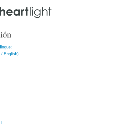
ión
lingue:
/ English)
ال