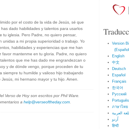
imido por el costo de la vida de Jesús, sé que
Traducc
has dado habilidades y talentos para usarlos
e tu iglesia. Pero Padre, no quiero pensar,
 unidas a mi propia superioridad o trabajo. Yo
Version Bi
entos, habilidades y experiencias que me han
(Español 
r favor mantenme en tu gloria. Padre, no quiero
English
os talentos que me has dado me engrandezcan o
中文
soy y de dónde vengo, porque proceden de tu
Deutsch
a siempre tu humilde y valioso hijo trabajando
Español
e Jesús, mi hermano mayor y tu hijo. Amen.
Français
한국어
Русский
el Verso de Hoy son escritos por Phil Ware.
Português
omentarios a
help@verseoftheday.com
.
ภาษาไทย
لغة العربية
اُردو
हिन्दी