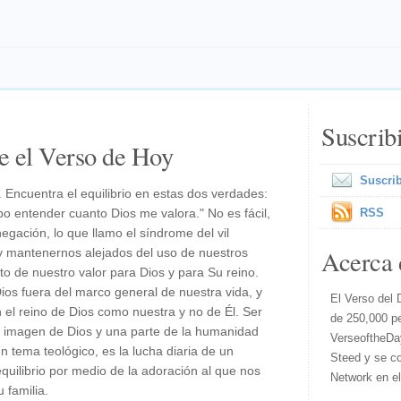
Suscrib
e el Verso de Hoy
Suscrib
. Encuentra el equilibrio en estas dos verdades:
o entender cuanto Dios me valora." No es fácil,
RSS
gación, lo que llamo el síndrome del vil
Acerca 
 mantenernos alejados del uso de nuestros
nto de nuestro valor para Dios y para Su reino.
Dios fuera del marco general de nuestra vida, y
El Verso del 
 el reino de Dios como nuestra y no de Él. Ser
de 250,000 p
 imagen de Dios y una parte de la humanidad
VerseoftheDa
 tema teológico, es la lucha diaria de un
Steed y se co
quilibrio por medio de la adoración al que nos
Network en e
 familia.