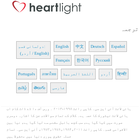
ترجمہ
Español
Deutsch
中文
English
دولسانی قسم:
(اُردو / English)
Français
한국어
Русский
हिन्दी
اُردو
اللغة العربية
ภาษาไทย
Português
فارسی
తెలుగు
தமிழ்
ہائی لائٹ آئی این سی۔ کاپی رائٹ ۱۹۹۸-۲۰۱۳ ۔ ورس آف دا ڈے ڈاٹ کام اب
ہائی لائٹ نیٹورک کا حصہ ہے۔ کلام کے تمام سوالات، جن کا اشارہ دوسری
صورت میں کیا گیا ہے، سب کچھ بائبل مقدس سے لیا گیا ہے، نیا بین
الاقوامی قسم۔ کاپی رائٹ ۱۹۷۳،۱۹۷۸،۱۹۸۴،۲۰۱۱، آئی این سی۔ تمام
جملہ حقوق پوری دنیا میں محفوظ ہیں