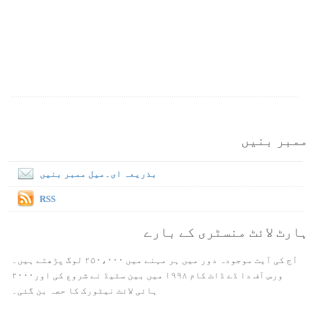
ممبر بنیں
بذریعہ ای۔میل ممبر بنیں
RSS
ہارٹ لائٹ منسٹری کے بارے
آج کی آیت موجودہ دور میں ہر مہنے میں ۲۵۰،۰۰۰ لوگ پڑھتے ہیں۔
ورس آف دا ڈے ڈاٹ کام ۱۹۹۸ میں بین سٹیڈ نے شروع کی اور۲۰۰۰
ہائی لائٹ نیٹورک کا حصہ بن گئی۔