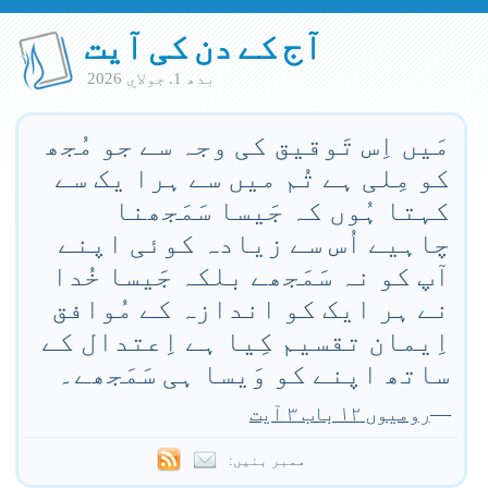
آج کے دن کی آیت
بدھ 1. جولاي 2026
مَیں اِس تَوقیق کی وجہ سے جو مُجھ
کو مِلی ہے تُم میں سے ہرا یک سے
کہتا ہُوں کہ جَیسا سَمَجھنا
چاہیے اُس سے زیادہ کوئی اپنے
آپ کو نہ سَمَجھے بلکہ جَیسا خُدا
نے ہر ایک کو اندازہ کے مُوافق
اِیمان تقسیم کِیا ہے اِعتدال کے
ساتھ اپنے کو وَیسا ہی سَمَجھے۔
—
رومیوں ۱۲ باب ۳ آیت
ممبر بنیں: