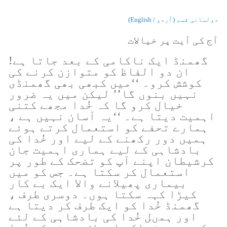
دولسانی قسم (اُردو / English)
آج کی آیت پر خیالات
گھمنڈ ایک ناکامی کے بعد جاتا ہے!
ان دو الفاظ کو متوازن کرنے کی
کوشش کرو۔ ‘‘میں کبھی بھی گھمنڈی
نہیں بنوں گا’’ لیکن میں یہ ضرور
خیال کرو گا کہ خُدا مجھے کتنی
اہمیت دیتا ہے۔ ‘‘یہ آسان نہیں ہے ،
ہمارے تحفے کو استعمال کرتے ہوئے
ہمیں دور رکھنے کے لیے اور خُدا کی
بادشاہی کے لیے ہماری اہمیت جان
کرشیطان اپنے آپ کو تضحک کے طور پر
استعمال کر سکتا ہے۔ جس کو میں
بیماری پھیلانے والا ایک بے کار
کیڑا کہہ سکتا ہوں۔ دوسری طرف ،
گھمنڈ خُدا کو ایک طرف کر دیتا ہے
اور ہمںل خُدا کی بادشاہی کے لئے