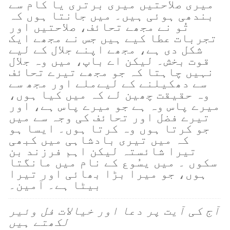
میری صلاحتیں میری برتری یا کام سے
بندھی ہوئی ہیں۔ میں جانتا ہوں کہ
تُو نے مجھے تحائف، صلاحتیں اور
تجربات عطا کیے ہیں جس نے مجھے ایک
شکل دی ہے، مجھے اپنے جلال کے لیے
قوت بخش۔ لیکن اے باپ، میں وہ جلال
نہیں چاہتا کہ جو مجھے تیرے تحائف
سے دھکیلنے کے لیےملے اور مجھ سے
وہ حقیقت چھین لے کہ میں کیا ہوں،
میرے پاس وہ ہے جو میرے پاس ہے، اور
تیرے فضل اور تحائف کی وجہ سے میں
جو کرتا ہوں وہ کرتا ہوں۔ ایسا ہو
کہ میں تیری بادشاہی میں کبھی
تیرا شائستہ لیکن اہم فرزند بن
سکوں ۔ میں یسُوع کے نام میں مانگتا
ہوں، جو میرا بڑا بھائی اور تیرا
بیٹا ہے۔ آمین۔
آج کی آیت پر دعا اور خیالات فل وئیر
لکھتے ہیں