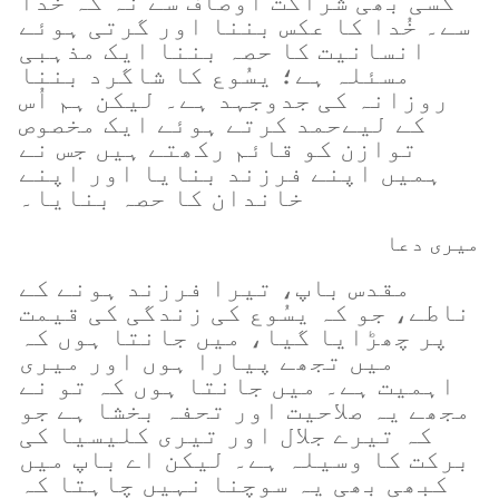
کسی بھی شراکت اوصاف سے نہ کہ خُدا
سے۔ خُدا کا عکس بننا اور گرتی ہوئے
انسانیت کا حصہ بننا ایک مذہبی
مسئلہ ہے؛ یسُوع کا شاگرد بننا
روزانہ کی جدوجہد ہے۔ لیکن ہم اُس
کے لیےحمد کرتے ہوئے ایک مخصوص
توازن کو قائم رکھتے ہیں جس نے
ہمیں اپنے فرزند بنایا اور اپنے
خاندان کا حصہ بنایا۔
میری دعا
مقدس باپ، تیرا فرزند ہونے کے
ناطے، جو کہ یسُوع کی زندگی کی قیمت
پر چھڑایا گیا، میں جانتا ہوں کہ
میں تجھے پیارا ہوں اور میری
اہمیت ہے۔ میں جانتا ہوں کہ تو نے
مجھے یہ صلاحیت اور تحفہ بخشا ہے جو
کہ تیرے جلال اور تیری کلیسیا کی
برکت کا وسیلہ ہے۔ لیکن اے باپ میں
کبھی بھی یہ سوچنا نہیں چاہتا کہ