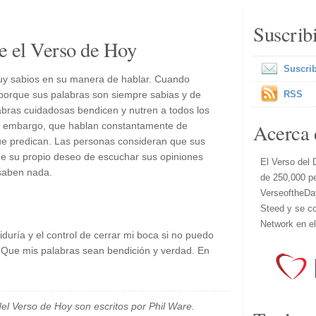
Suscrib
e el Verso de Hoy
Suscrib
uy sabios en su manera de hablar. Cuando
porque sus palabras son siempre sabias y de
RSS
labras cuidadosas bendicen y nutren a todos los
Acerca 
in embargo, que hablan constantamente de
 que predican. Las personas consideran que sus
e su propio deseo de escuchar sus opiniones
El Verso del 
 saben nada.
de 250,000 p
VerseoftheDa
Steed y se co
Network en e
duría y el control de cerrar mi boca si no puedo
 Que mis palabras sean bendición y verdad. En
el Verso de Hoy son escritos por Phil Ware.