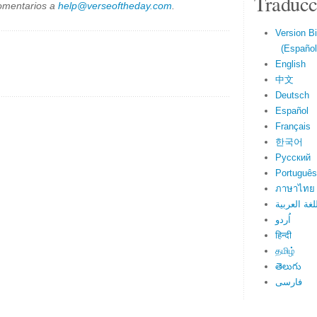
Traducc
omentarios a
help@verseoftheday.com
.
Version Bi
(Español 
English
中文
Deutsch
Español
Français
한국어
Русский
Português
ภาษาไทย
لغة العربية
اُردو
हिन्दी
தமிழ்
తెలుగు
فارسی