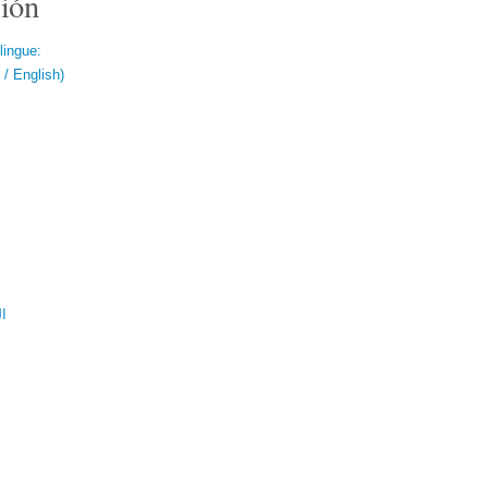
ión
lingue:
/ English)
ال