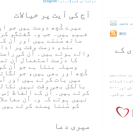
دولسانی قسم (اُردو / English)
آج کی آیت پر خیالات
ر بنیں
میرے کُچھ دوست ہیں جو اپ
فہیم ہیں۔ جب وہ گفتگو کرت
RSS
ساتھ سُنتے ہیں اور اُن ک
مند، درست وقت پر ادا 
ی کے
والے ہوتے ہیں۔ اُن کی راست
کا درُست استعمال اُن تم
وسیلہ بنتا ہے جو اُن کو
کُچھ اور بھی ہیں، جو لگات
ہر مہنے میں
میں بات کرتے ہیں اور اُس
س آف دا ڈے ڈاٹ
بالکل بھی وقت نہیں نکالت
کام ۱۹۹۸ میں بین سٹیڈ نے شروع کی اور۲۰۰۰
کرتے ہیں۔ اُن کے الفاظ اِس 
حصہ بن گئی۔
نہیں ہوتے کہ وہ اُن معاملا
کو سُننا پسند کرتے ہیں 
میری دعا