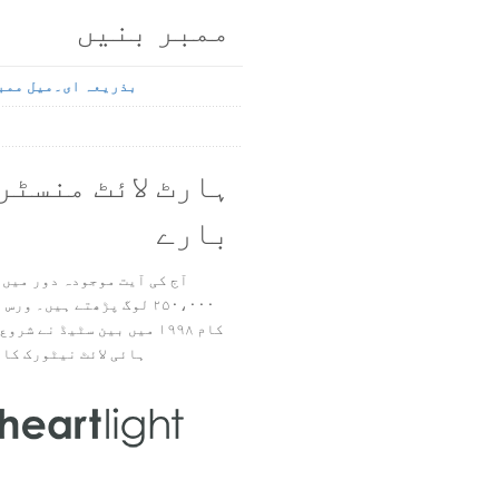
ممبر بنیں
بذریعہ ای۔میل ممب
ہارٹ لائٹ منسٹر
بارے
آج کی آیت موجودہ دور میں 
۲۵۰،۰۰۰ لوگ پڑھتے ہیں۔ ور
ہائی لائٹ نیٹورک کا 