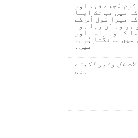
 کرم مُجھے فہم اور
ہ میں تب تک اپنا
کہ میرا قول اُس کے
جو وہ سُن رہا ہو۔
ا کہ وہ راست اور
 میں مانگتا ہُوں۔
آمین۔
لات فل وئیر لکھتے
ہیں