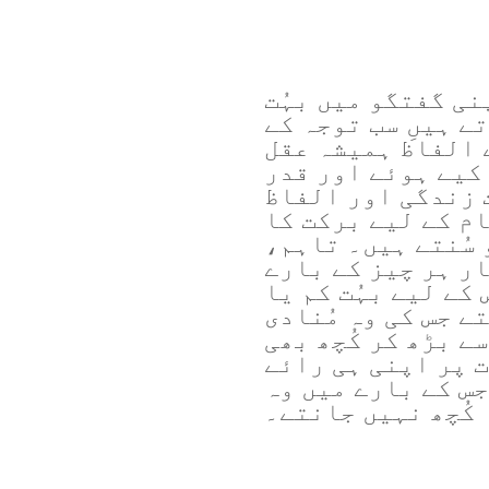
نی گفتگو میں بہُت
ے ہیںِ سب توجہ کے
ے الفاظ ہمیشہ عقل
کیے ہوئے اور قدر
 زندگی اور الفاظ
ام کے لیے برکت کا
 سُنتے ہیں۔ تاہم،
ار ہر چیز کے بارے
 کے لیے بہُت کم یا
ے جس کی وہ مُنادی
سے بڑھ کر کُچھ بھی
ت پر اپنی ہی رائے
جس کے بارے میں وہ
کُچھ نہیں جانتے۔