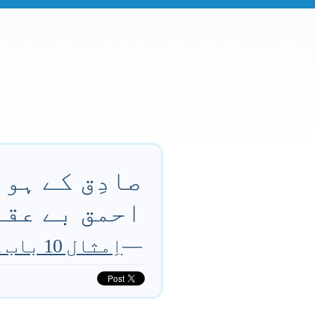
صادِق کے ہون
احمق بے عقل
—
اِمثال 10 باب 21 آیت