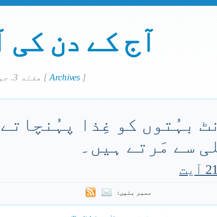
آج کے دن کی 
]
Archives
[
هفته 3. جولاي 2021
ٹ بہُتوں کو غِذا پہُنچاتے
ی سے مَرتے ہیں۔
ممبر بنیں: