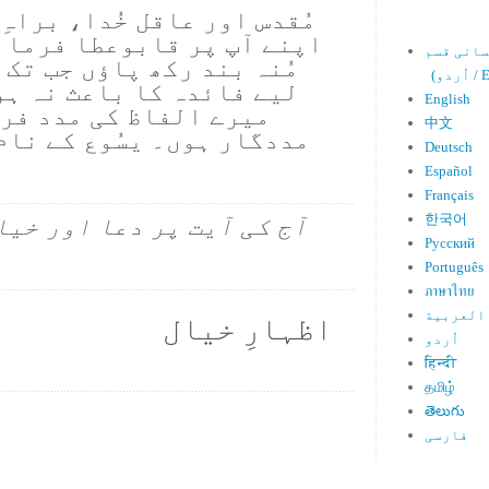
مُقدس اور عاقل خُدا، براہِ
اپنے آپ پر قابوعطا فرما ک
مُنہ بند رکھ پاؤں جب تک 
Engl)
لیے فائدہ کا باعث نہ ہو 
English
میرے الفاظ کی مدد فرم
中文
مددگار ہوں۔ یسُوع کے نام
Deutsch
Español
Français
한국어
آج کی آیت پر دعا اور خیا
Русский
Português
ภาษาไทย
العربية
اظہارِ خیال
اُردو
हिन्दी
தமிழ்
తెలుగు
فارسی