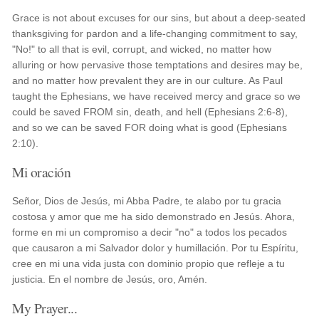
Grace is not about excuses for our sins, but about a deep-seated
thanksgiving for pardon and a life-changing commitment to say,
"No!" to all that is evil, corrupt, and wicked, no matter how
alluring or how pervasive those temptations and desires may be,
and no matter how prevalent they are in our culture. As Paul
taught the Ephesians, we have received mercy and grace so we
could be saved FROM sin, death, and hell (Ephesians 2:6-8),
and so we can be saved FOR doing what is good (Ephesians
2:10).
Mi oración
Señor, Dios de Jesús, mi Abba Padre, te alabo por tu gracia
costosa y amor que me ha sido demonstrado en Jesús. Ahora,
forme en mi un compromiso a decir "no" a todos los pecados
que causaron a mi Salvador dolor y humillación. Por tu Espíritu,
cree en mi una vida justa con dominio propio que refleje a tu
justicia. En el nombre de Jesús, oro, Amén.
My Prayer...