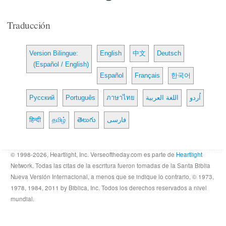
Traducción
Version Bilingue:
English
中文
Deutsch
(Español / English)
Español
Français
한국어
Русский
Português
ภาษาไทย
اللغة العربية
اُردو
हिन्दी
தமிழ்
తెలుగు
فارسی
© 1998-2026, Heartlight, Inc. Verseoftheday.com es parte de
Heartlight
Network. Todas las citas de la escritura fueron tomadas de la Santa Biblia
Nueva Versión Internacional, a menos que se indique lo contrario. © 1973,
1978, 1984, 2011 by Biblica, Inc. Todos los derechos reservados a nivel
mundial.