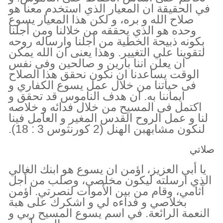
في الحقيقة ان المعيار الذي استخدم معنا هو
صلاح الله و بره، و لكن هذا المعيار يسوع
وحده هو الذي يحققه من خلالنا ومن أجلنا
بكونه ذبيحة الخطية من أجلنا وارساله روحه
لتقوينا علي التغيير. وهذا يعنى ان الله يمكن
ان يعلن اننا بارين و صالحين وفى نفس
الوقت يساعدنا ان نكون نحقق هذا الصلاح
فى حياتنا من خلال عمل يسوع الكفاري و
ايماننا به. ان هدف الناموس قد تحقق و
اكتمل فى المسيح من خلال فدائه و خلاصه
لنا و عمل الروح القدس المغير و العامل فينا
لنكون مشابهبن الهنل (2 كورنثوس 3 : 18).
صلاتي
يا أبي العزيز، اؤمن ان يسوع هو ابنك الغالي
الذي ارسلته ليكون مخلصي، وصلب من أجل
آثامي، وقام من بين الأموات لنصرتي. اؤمن
بخلاصي و فداءه لي و اشكرك على هبة
النعمة الرائعة. في اسم يسوع المسيح ربي و