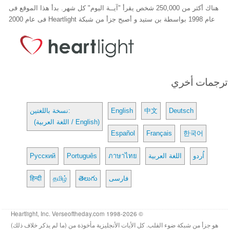
هناك أكثر من 250,000 شخص يقرأ "آيــة اليوم" كل شهر. بدأ هذا الموقع فى
عام 1998 بواسطة بن ستيد و أصبح جزأ من شبكة Heartlight فى عام 2000
ترجمات أخري
Deutsch
中文
English
نسخة باللغتين:
(اللغة العربية / English)
Español
Français
한국어
اُردو
اللغة العربية
ภาษาไทย
Português
Русский
فارسی
తెలుగు
தமிழ்
हिन्दी
© 1998-2026 Heartlight, Inc. Verseoftheday.com
هو جزأ من شبكة ضوء القلب. كل الأيات الأنجليزية مأخوذة من (ما لم يذكر خلاف ذلك)