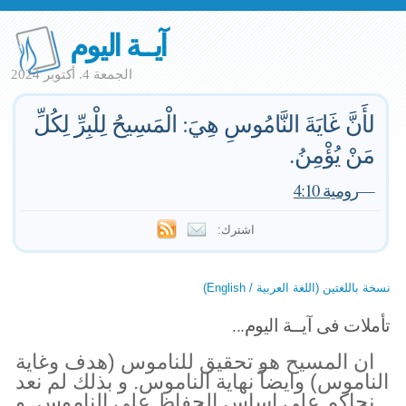
آيــة اليوم
الجمعة 4. أكتوبر 2024
لأَنَّ غَايَةَ النَّامُوسِ هِيَ: الْمَسِيحُ لِلْبِرِّ لِكُلِّ
مَنْ يُؤْمِنُ.
—
رومية 4:10
اشترك:
نسخة باللغتين (اللغة العربية / English)
تأملات فى آيــة اليوم...
ان المسيح هو تحقيق للناموس (هدف وغاية
الناموس) وايضاً نهاية الناموس. و بذلك لم نعد
نحاكم على اساس الحفاظ على الناموس. و