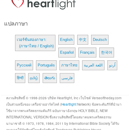
แปลภาษา
เวอร์ชั่นสองภาษา:
English
中文
Deutsch
(ภาษาไทย / English)
Español
Français
한국어
Русский
Português
ภาษาไทย
اللغة العربية
اُردو
हिन्दी
தமிழ்
తెలుగు
فارسی
สงวนลิขสิทธิ์ © 1998-2026 บริษัท Heartlight, Inc เว็บไซต์ Verseoftheday.com
เป็นส่วนหนึ่งของ เครือข่ายฮาร์ทไลท์ (
Heartlight
Network) ข้อพระคัมภีร์ที่นำมา
ใช้มาจากพระคริสตธรรมคัมภีร์ ฉบับภาษาอังกฤษ HOLY BIBLE, NEW
INTERNATIONAL VERSION ซึ่งสงวนลิขสิทธิ์โดยสมาคมพระคริสตธรรม
นานาชาติ © 1973, 1978, 1984, 2011 by International Bible Society ได้รับ
อนุญาตให้จัดพิมพ์โดยสำนักพิมพ์ Zondervan Publishing House