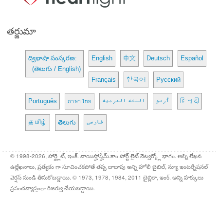
తర్జుమా
ద్విభాషా సంస్కరణ:
English
中文
Deutsch
Español
(తెలుగు / English)
Français
한국어
Русский
Português
ภาษาไทย
اللغة العربية
اُردو
हिन्दी
தமிழ்
తెలుగు
فارسی
© 1998-2026, హార్ట్లైట్, ఇంక్. వాయిస్హోఫ్హీమ్.కాం హార్ట్ లైట్ నెట్వర్క్లో భాగం. అన్ని లేఖన
ఉల్లేఖనాలు, ప్రత్యేకం గా సూచించకపోతే తప్ప దాదాపు అన్ని హోలీ బైబిల్, న్యూ ఇంటర్నేషనల్
వెర్షన్ నుండి తీసుకోబడ్డాయి. © 1973, 1978, 1984, 2011 బైబ్లికా, ఇంక్. అన్ని హక్కులు
ప్రపంచవ్యాప్తంగా రిజర్వు చేయబడ్డాయి.