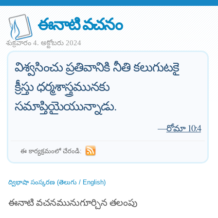
ఈనాటి వచనం
శుక్రవారం 4. అక్టోబరు 2024
విశ్వసించు ప్రతివానికి నీతి కలుగుటకై
క్రీస్తు ధర్మశాస్త్రమునకు
సమాప్తియైయున్నాడు.
—
రోమా 10:4
ఈ కార్యక్రమంలో చేరండి:
ద్విభాషా సంస్కరణ (తెలుగు / English)
ఈనాటి వచనమునుగూర్చిన తలంపు