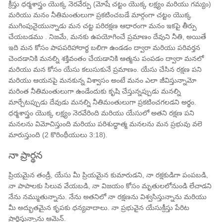
క్రీస్తు ధర్మశాస్త్రం యొక్క నెరవేర్పు (మోషే చట్టం యొక్క లక్ష్యం మరియు గమ్యం)
మరియు మనం నీతిమంతులుగా ప్రకటించబడే మార్గంగా చట్టం యొక్క
ముగింపునైయున్నాడు మన చట్ట పరిరక్షణ ఆధారంగా మనం ఇకపై తీర్పు
చేయబడము . నిజమే, మనకు ఉపయోగించే ప్రమాణం దేవుని నీతి, అయితే
ఇది మన కోసం పాపపరిహారార్థ బలిగా ఉండడం ద్వారా మరియు పరివర్తన
చెందడానికి మనల్ని శక్తివంతం చేయడానికి ఆత్మను పంపడం ద్వారా మనలో
మరియు మన కోసం యేసు కలుసుకునే ప్రమాణం. యేసు చేసిన రక్షణ పని
మరియు ఆయనపై మనకున్న విశ్వాసం అంటే మనం ఎలా జీవిస్తున్నామో
మరింత నీతిమంతులుగా ఉండేందుకు కృషి చేస్తున్నప్పుడు మనల్ని
మార్చేటప్పుడు దేవుడు మనల్ని నీతిమంతులుగా ప్రకటించగలడని అర్థం.
ధర్మశాస్త్రం యొక్క లక్ష్యం నెరవేరింది మరియు యేసులో అతని రక్షణ పని
మనలను విమోచిస్తుంది మరియు పరిశుద్ధాత్మ మనలను మన ప్రభువు వలె
మారుస్తుంది (2 కొరింథీయులు 3:18).
నా ప్రార్థన
ప్రియమైన తండ్రీ, యేసు మీ ప్రియమైన కుమారుడని, నా రక్షకుడిగా పంపబడి,
నా పాపాలకు సిలువ వేయబడి, నా విజయం కోసం మృతులలోనుండి లేచాడని
నేను నమ్ముతున్నాను. నేను అతనిలో నా రక్షణను విశ్వసిస్తున్నాను మరియు
మీ అద్భుతమైన కృపకు ధన్యవాదాలు. నా ప్రభువైన యేసుక్రీస్తు పేరిట
ప్రార్థిస్తున్నాను ఆమెన్.