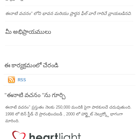
ఈనాటి వచనం" లోని భావన మరియు ప్రార్థన ఫీల్ వారే గారిచే వ్రాయబడినవి.
మీ అభిప్రాయములు
ఈ కార్యక్రమంలో చేరండి
RSS
"ఈనాటి వచనం "ను గూర్చి
ఈనాటి వచనం" ప్రస్తుతం నెలకు 250,000 మందికి పైగా పాఠకులచే చదువుతుంది.
1998 లో బెన్ స్టీడ్ చే ప్రారంభించబడి , 2000 లో హార్ట్లైట్ నెట్వర్క్లో భాగంగా
మారింది.