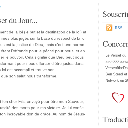
)
Souscri
et du Jour...
RSS
ent de la loi (le but et la destination de la loi) et
ommes plus jugés sur la base du respect de la loi.
Concer
ous est la justice de Dieu, mais c'est une norme
étant l'offrande pour le péché pour nous, et en
Le Verset du 
er le pouvoir. Cela signifie que Dieu peut nous
250,000 pers
nsformant pour nous efforcer d'être justes dans
VerseoftheDa
a loi est accompli et trouve son
Ben Steed et
 que son salut nous transforme.
Network en 2
t ton cher Fils, envoyé pour être mon Sauveur,
scité des morts pour ma victoire. Je lui confie
r ton incroyable don de grâce. Au nom de Jésus-
Traduct