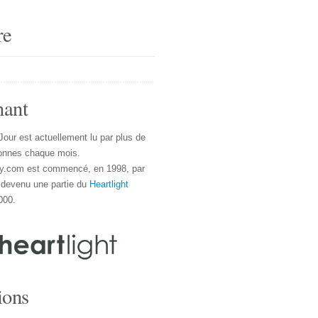
re
nant
Jour est actuellement lu par plus de
onnes chaque mois.
y.com est commencé, en 1998, par
 devenu une partie du
Heartlight
000.
ions