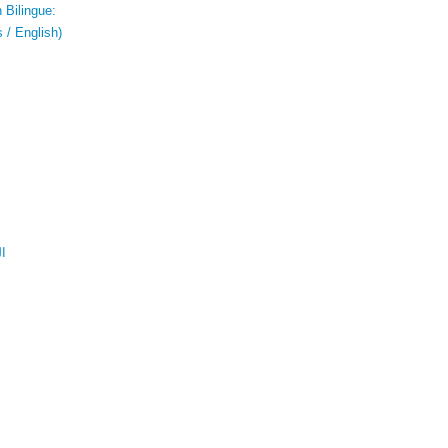
 Bilingue:
 / English)
ال