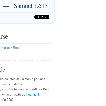
—
1 Samuel 12:15
irse
irse por Email
de
Día es leído actualmente por mas
ersonas cada mes.
y.com fue fundado en 1998 por Ben
nvirtió en parte de
Heartlight
l año 2000.