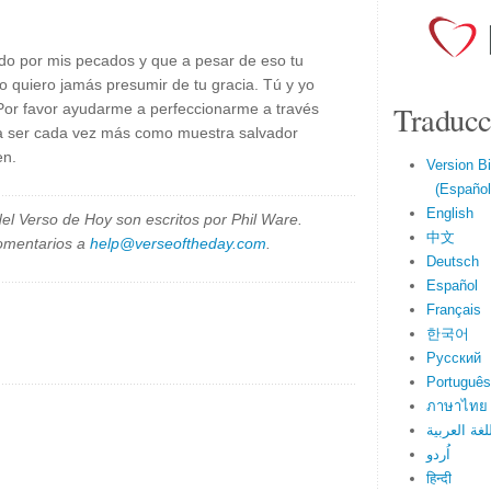
do por mis pecados y que a pesar de eso tu
o quiero jamás presumir de tu gracia. Tú y yo
Traducc
Por favor ayudarme a perfeccionarme a través
 a ser cada vez más como muestra salvador
en.
Version Bi
(Español 
English
el Verso de Hoy son escritos por Phil Ware.
中文
omentarios a
help@verseoftheday.com
.
Deutsch
Español
Français
한국어
Русский
Português
ภาษาไทย
لغة العربية
اُردو
हिन्दी