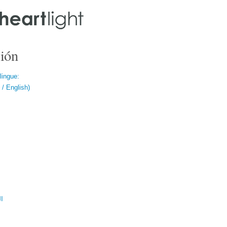
ión
lingue:
/ English)
ال