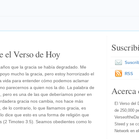
Suscrib
e el Verso de Hoy
Suscrib
0 años que la gracia se había degradado. Me
poyo mucho la gracia, pero estoy horrorizado el
RSS
la vida para entender cómo podemos aclamar
Acerca 
 no parecernos a quien nos la dio. La palabra de
a, pero es una de las que deberíamos poner en
verdadera gracia nos cambia, nos hace más
El Verso del 
 de lo contrario, lo que llamamos gracia, es
de 250,000 p
blo dice que esto es una forma de religión que
VerseoftheDa
os (2 Timoteo 3:5). Seamos obedientes como lo
Steed y se co
Network en e