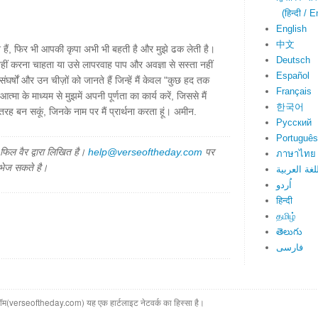
(हिन्दी / E
English
中文
राश हैं, फिर भी आपकी कृपा अभी भी बहती है और मुझे ढक लेती है।
Deutsch
नहीं करना चाहता या उसे लापरवाह पाप और अवज्ञा से सस्ता नहीं
Español
्षों और उन चीज़ों को जानते हैं जिन्हें मैं केवल "कुछ हद तक
Français
्मा के माध्यम से मुझमें अपनी पूर्णता का कार्य करें, जिससे मैं
한국어
रह बन सकूं, जिनके नाम पर मैं प्रार्थना करता हूं। अमीन.
Русский
Português
िल वैर द्वारा लिखित है।
help@verseoftheday.com
पर
ภาษาไทย
 भेज सकते है।
لغة العربية
اُردو
हिन्दी
தமிழ்
తెలుగు
فارسی
(verseoftheday.com) यह एक हार्टलाइट नेटवर्क का हिस्सा है।