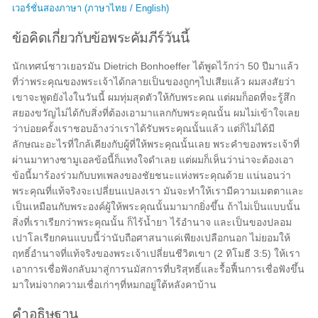
เวอร์ชั่นสองภาษา (ภาษาไทย / English)
ข้อคิดเกี่ยวกับข้อพระคัมภีร์วันนี้
นักเทศน์ชาวเยอรมัน Dietrich Bonhoeffer ได้พูดไว้กว่า 50 ปีมาแล้ว
ที่ว่าพระคุณของพระเจ้าได้กลายเป็นของถูกๆไปเสียแล้ว ผมสงสัยว่า
เขาจะพูดยังไงในวันนี้ ผมทุ่มสุดตัวให้กับพระคณ แต่ผมก็อดที่จะรู้สึก
สยองขวัญไม่ได้กับสิ่งที่ต้องเอามาแลกกับพระคุณนั้น ผมไม่เข้าใจเลย
ว่าบ่อยครั้งเราชอบอ้างว่าเราได้รับพระคุณนั้นแล้ว แต่ก็ไม่ได้มี
ลักษณะอะไรที่ใกล้เคียงกับผู้ที่ให้พระคุณนั้นเลย พระคำของพระเจ้าที่
ผ่านมาทางซามูเอลข้อนี้ก็แทงใจดำเลย แต่ผมก็เห็นว่าน่าจะต้องเอา
ข้อนี้มาร้องร่วมกับบทเพลงของชัยชนะแห่งพระคุณด้วย แน่นอนว่า
พระคุณที่แท้จริงจะเปลี่ยนแปลงเรา มันจะทำให้เรามีความเมตตาและ
เป็นเหมือนกับพระองค์ผู้ให้พระคุณนั้นมามากยิ่งขึ้น ถ้าไม่เป็นแบบนั้น
สิ่งที่เราเรียกว่าพระคุณนั้น ก็ไร้น้ำยา ไร้อำนาจ และเป็นของปลอม
เปาโลเรียกคนแบบนี้ว่านับถือศาสนาแค่เพียงเปลือกนอก ไม่ยอมให้
ฤทธิ์อำนาจที่แท้จริงของพระเจ้าเปลี่ยนชีวิตเขา (2 ทิโมธี 3:5) ให้เรา
เอาการเชื่อฟังกลับมาสู่การนมัสการที่บริสุทธิ์และรื้อฟื้นการเชื่อฟังขึ้น
มาใหม่จากความเชื่อเก่าๆที่หมกอยู่ใต้หลังคาบ้าน
คำอธิษฐาน