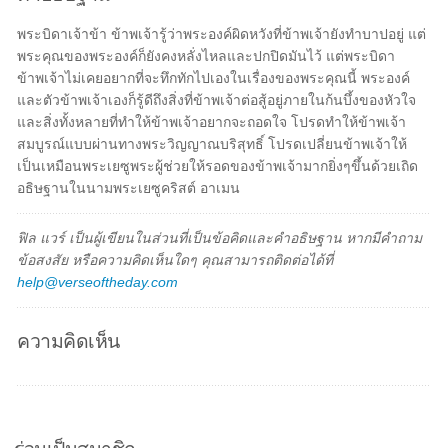
พระบิดาเจ้าข้า ข้าพเจ้ารู้ว่าพระองค์ผิดหวังที่ข้าพเจ้ายังทำบาปอยู่ แต่
พระคุณของพระองค์ก็ยังคงหลั่งไหลและปกปิดมันไว้ แต่พระบิดา
ข้าพเจ้าไม่เคยอยากที่จะทึกทักไปเองในเรื่องของพระคุณนี้ พระองค์
และตัวข้าพเจ้าเองก็รู้ดีถึงสิ่งที่ข้าพเจ้าต่อสู้อยู่ภายในก้นบึ้งของหัวใจ
และสิ่งทั้งหลายที่ทำให้ข้าพเจ้าอยากจะถอดใจ โปรดทำให้ข้าพเจ้า
สมบูรณ์แบบผ่านทางพระวิญญาณบริสุทธิ์ โปรดเปลี่ยนข้าพเจ้าให้
เป็นเหมือนพระเยซูพระผู้ช่วยให้รอดของข้าพเจ้ามากยิ่งๆขึ้นด้วยเถิด
อธิษฐานในนามพระเยซูคริสต์ อาเมน
ฟิล แวร์ เป็นผู้เขียนในส่วนที่เป็นข้อคิดและคำอธิษฐาน หากมีคำถาม
ข้อสงสัย หรือความคิดเห็นใดๆ คุณสามารถติดต่อได้ที่
help@verseoftheday.com
ความคิดเห็น