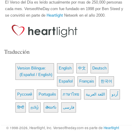
El Verso del Día es leído actualmente por mas de 250,000 personas
cada mes. VerseoftheDay.com fue fundado en 1998 por Ben Steed y
se convirtió en parte de
Heartlight
Network en el año 2000.
Traducción
Version Bilingue:
English
中文
Deutsch
(Español / English)
Español
Français
한국어
Русский
Português
ภาษาไทย
اللغة العربية
اُردو
हिन्दी
தமிழ்
తెలుగు
فارسی
© 1998-2026, Heartlight, Inc. Verseoftheday.com es parte de
Heartlight