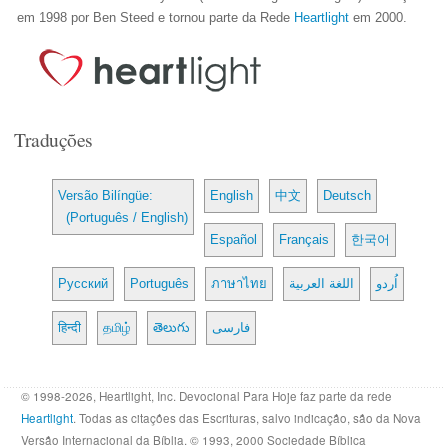
em 1998 por Ben Steed e tornou parte da Rede
Heartlight
em 2000.
Traduções
Versão Bilíngüe:
English
中文
Deutsch
(Português / English)
Español
Français
한국어
Русский
Português
ภาษาไทย
اللغة العربية
اُردو
हिन्दी
தமிழ்
తెలుగు
فارسی
© 1998-2026, Heartlight, Inc. Devocional Para Hoje faz parte da rede
Heartlight
. Todas as citações das Escrituras, salvo indicação, são da Nova
Versão Internacional da Bíblia. © 1993, 2000 Sociedade Bíblica