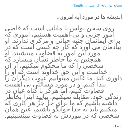
نسخه دو زبانه (فارسی / English)
اندیشه ها در مورد آیه امروز...
روی سخن پولس با مایانی است که قاضی
امور جزیی و بی-اهمیت هستیم، اموری که
برای ایمانمان جنبه حیاتی و مرکزی ندارند. او
بیادمان می‌ آورد که کار چه کسی است که در
مورد این امور به قضاوت مینشیند. او
همچنین به ما خاطر نشان میسازد که
شخصی را که ما محکوم میکنیم، از آن
خداست و این حق خداوند است که او را
داوری کند. ما غالبن میتوانیم عیوب دیگران را
پیدا کنیم، و در مورد مسائلی بی اهمیت
قضاوت کنیم، اما هرگز با گناه عیان در
زندگی خود، مقابله نمیکنیم. بیایید اینرا بخاطر
داشته باشیم که ما برای جزٔ جزٔ هر کاری که
میکنیم باید به خدا جوابگو باشیم، عین همان
شخصی که در موردش به قضاوت مینشینیم.
دعای من