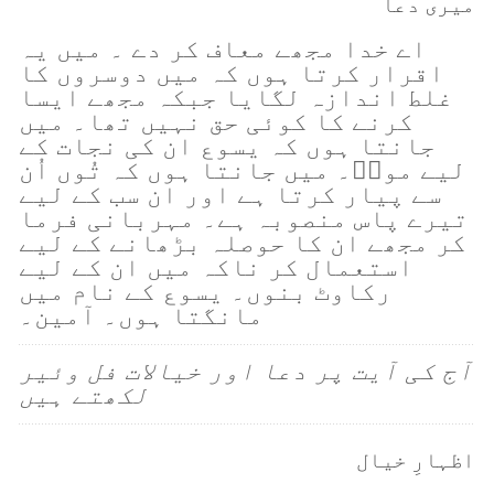
میری دعا
اے خدا مجھے معاف کر دے ۔ میں یہ
اقرار کرتا ہوں کہ میں دوسروں کا
غلط اندازہ لگایا جبکہ مجھے ایسا
کرنے کا کوئی حق نہیں تھا۔ میں
جانتا ہوں کہ یسوع ان کی نجات کے
لیے مواؑ۔ میں جانتا ہوں کہ تُوں اُن
سے پیار کرتا ہے اور ان سب کے لیے
تیرے پاس منصوبہ ہے۔ مہربانی فرما
کر مجھے ان کا حوصلہ بڑھانے کے لیے
استعمال کر ناکہ میں ان کے لیے
رکاوٹ بنوں۔ یسوع کے نام میں
مانگتا ہوں۔ آمین۔
آج کی آیت پر دعا اور خیالات فل وئیر
لکھتے ہیں
اظہارِ خیال