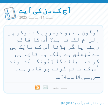
آج کے دن کی آیت
جمعه 14. نومبر 2025
تُوکَون ہے جو دوسروں کے نَوکر پر
اِلزام لگاتا ہے؟ اُس کا قائَم
رہنا یا گَر پڑنا اُس کے مالِک ہی
سے مُتِعلق ہے بلکہ وہ قائِم ہی
کر دیا جائے گا کِیُونکہ خُداوند
اُس کے قائِم کرنے پر قادِر ہے۔
—
رومیوں 14 باب 4 آیت
ممبر بنیں:
دولسانی قسم (اُردو / English)