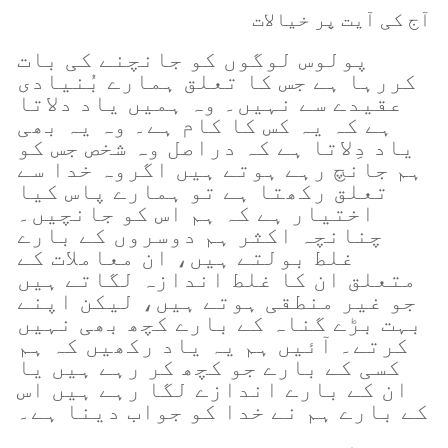
آج کی آیت پر خیالات
پولوس لوگوں کو جانچنے کی بات
کررہا ہے جس کا تعلق ہمارے بُنیادی
عقیدے سے نہیں۔ وہ ہمیں یاد دلاتا
ہے کہ یہ کس کا کام ہے۔ وہ یہ بھی
یاد دِلاتا ہے کہ دراصل وہ شخص جس کو
ہم جانچ رہے ہوتے ہیں اگروہ خدا سے
تعلق رکھتا ہے تو ہمارے پاس کیا
اختیار ہے کہ ہم اس کو جانچیں۔
چنانچہ اکثر ہم دوسروں کے بارے
غلط بولتے ہیں، ان معاملات کے
متعلق ان کا غلط اندازہ لگاتے ہیں
جو غیر منطقی ہوتے ہیں، لیکن اپنے
بہت بڑے گناہ کے بارے کچھ بھی نہیں
کرتے۔ آئیں ہم یہ یاد رکھیں کہ ہم
کسی کے بارے جو کچھ کر رہے ہیں یا
ان کے بارے اندازے لگا رہے ہیں اس
کے بارے ہم نے خدا کو جواب دینا ہے۔