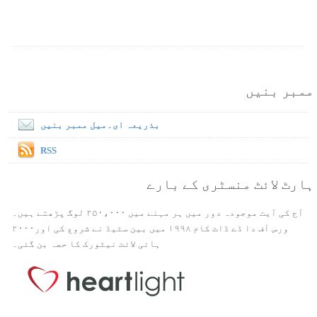
ممبر بنیں
بذریعہ ای۔میل ممبر بنیں
RSS
ہارٹ لائٹ منسٹری کے بارے
آج کی آیت موجودہ دور میں ہر مہنے میں ۲۵۰،۰۰۰ لوگ پڑھتے ہیں۔
ورس آف دا ڈے ڈاٹ کام ۱۹۹۸ میں بین سٹیڈ نے شروع کی اور۲۰۰۰
ہائی لائٹ نیٹورک کا حصہ بن گئی۔