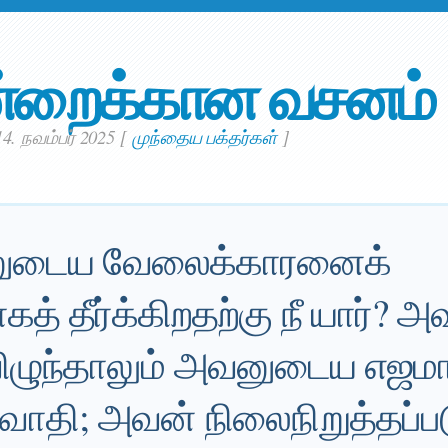
்றைக்கான வசனம்
4. நவம்பர் 2025
[
முந்தைய பக்தர்கள்
]
னுடைய வேலைக்காரனைக்
த் தீர்க்கிறதற்கு நீ யார்? அ
 விழுந்தாலும் அவனுடைய எஜம
வாதி; அவன் நிலைநிறுத்தப்ப