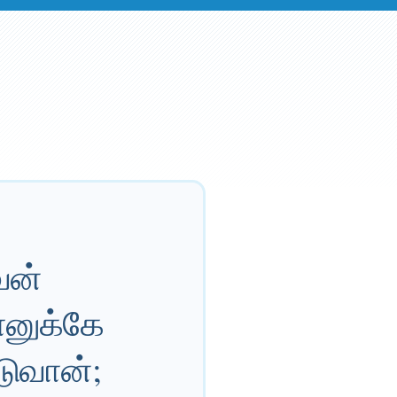
வன்
ானுக்கே
டுவான்;