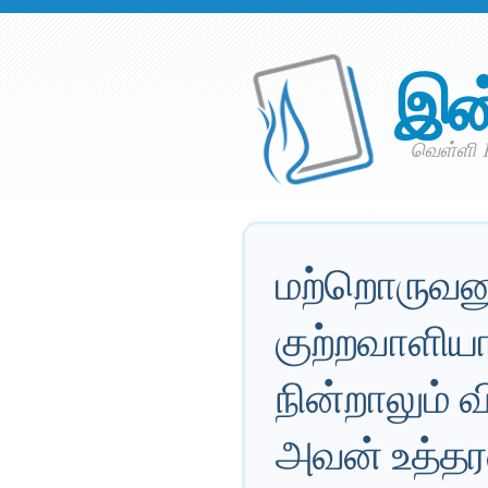
இன
வெள்ளி 1
மற்றொருவ
குற்றவாளியாக
நின்றாலும்
அவன் உத்தர