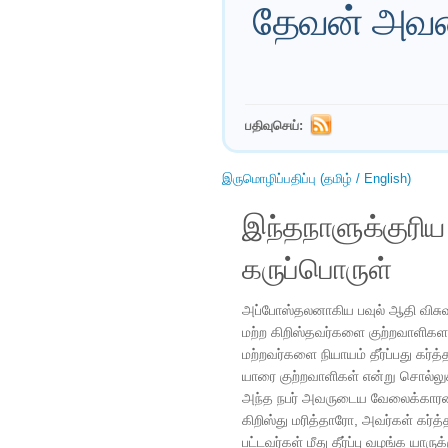
தேவன் அவனை
பதிவுசெய்:
இருமொழிப்பதிப்பு (தமிழ் / English)
இந்தநாளுக்குரி
கருப்பொருள்
அப்போஸ்தலனாகிய பவுல் ஆதி விசுவ
மற்ற கிறிஸ்தவர்களை குற்றவாளிகளாக
மற்றவர்களை நியாயம் தீர்ப்பது கர்த
யாரை குற்றவாளிகள் என்று சொல்ல
அந்த நபர் அவருடைய வேலைக்காரன் 
கிறிஸ்து மரித்தாரோ, அவர்கள் கர்
பட்டவர்கள் மீது தீர்ப்பு வழங்க யா