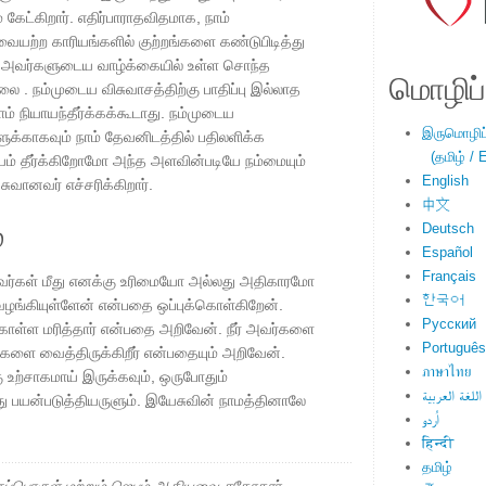
கேட்கிறார். எதிர்பாராதவிதமாக, நாம்
ையற்ற காரியங்களில் குற்றங்களை கண்டுபிடித்து
றாக அவர்களுடைய வாழ்க்கையில் உள்ள சொந்த
மொழிப்ப
. நம்முடைய விசுவாசத்திற்கு பாதிப்பு இல்லாத
் நியாயந்தீர்க்கக்கூடாது. நம்முடைய
இருமொழிப்ப
களுக்காகவும் நாம் தேவனிடத்தில் பதிலளிக்க
(தமிழ் / E
யம் தீர்க்கிறோமோ அந்த அளவின்படியே நம்மையும்
English
ேசுவானவர் எச்சரிக்கிறார்.
中文
்
Deutsch
Español
Français
றவர்கள் மீது எனக்கு உரிமையோ அல்லது அதிகாரமோ
한국어
 வழங்கியுள்ளேன் என்பதை ஒப்புக்கொள்கிறேன்.
Русский
ொள்ள மரித்தார் என்பதை அறிவேன். நீர் அவர்களை
Português
ங்களை வைத்திருக்கிறீர் என்பதையும் அறிவேன்.
ภาษาไทย
உற்சாகமாய் இருக்கவும், ஒருபோதும்
اللغة العربية
 பயன்படுத்தியருளும். இயேசுவின் நாமத்தினாலே
اُردو
हिन्दी
தமிழ்