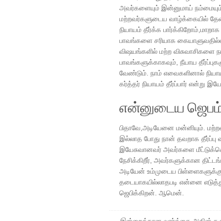
அவர்களையும் இன்னுமாய் நம்மையும் 
மற்றவர்களுடைய வாழ்க்கையில் தேவ
நியாயம் தீர்க்க பார்க்கிறோம்,மா
பாவங்களை சரியாக கையாளுவதில்லை 
விஷயங்களில் மற்ற விசுவாசிகளை நாம
பாவங்களுக்காகவும், நீயாய தீர்ப்பு
வேண்டும். நாம் எவைகளினால் நியா
கர்த்தர் நியாயம் தீர்ப்பார் என்று இய
என்னுடைய ஜெபம
பிதாவே,அடியேனை மன்னியும். மற்
இல்லாத போது நான் தவறாக தீர்ப்பு
இயேசுவானவர் அவர்களை மீட்டுக்க
நேசிக்கிறீர், அவர்களுக்கான திட்ட
அடியேன் உம்முடைய பிள்ளைகளுக்கு 
தடையாகயில்லாதபடி என்னை எடுத்து
ஜெபிக்கிறன். ஆமென்.