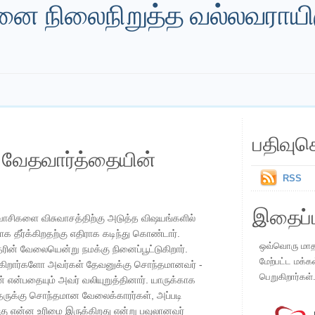
 நிலைநிறுத்த வல்லவராயிர
பதிவுச
ய வேதவார்த்தையின்
RSS
இதைப்ப
ாசிகளை விசுவாசத்திற்கு அடுத்த விஷயங்களில்
 தீர்க்கிறதற்கு எதிராக கடிந்து கொண்டார்.
ஒவ்வொரு மாதமு
்தரின் வேலையென்று நமக்கு நினைப்பூட்டுகிறார்.
மேற்பட்ட மக்க
ுகிறார்களோ அவர்கள் தேவனுக்கு சொந்தமானவர் -
பெறுகிறார்கள்
என்பதையும் அவர் வலியுறுத்தினார். யாருக்காக
த்தருக்கு சொந்தமான வேலைக்காரர்கள், அப்படி
ருக்கு என்ன உரிமை இருக்கிறது என்று பவுலானவர்