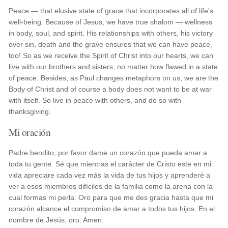
Peace — that elusive state of grace that incorporates all of life's
well-being. Because of Jesus, we have true shalom — wellness
in body, soul, and spirit. His relationships with others, his victory
over sin, death and the grave ensures that we can have peace,
too! So as we receive the Spirit of Christ into our hearts, we can
live with our brothers and sisters, no matter how flawed in a state
of peace. Besides, as Paul changes metaphors on us, we are the
Body of Christ and of course a body does not want to be at war
with itself. So live in peace with others, and do so with
thanksgiving.
Mi oración
Padre bendito, por favor dame un corazón que pueda amar a
toda tu gente. Sé que mientras el carácter de Cristo este en mi
vida apreciare cada vez más la vida de tus hijos y aprenderé a
ver a esos miembros difíciles de la familia como la arena con la
cual formas mi perla. Oro para que me des gracia hasta que mi
corazón alcance el compromiso de amar a todos tus hijos. En el
nombre de Jesús, oro. Amen.