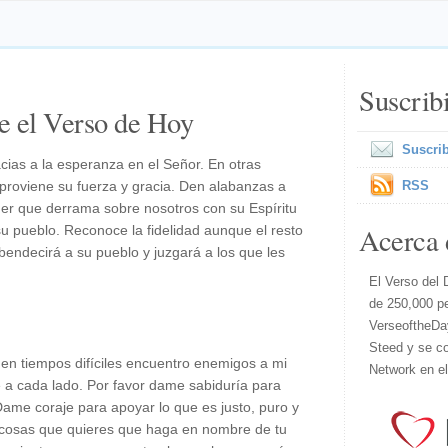
Suscrib
e el Verso de Hoy
Suscrib
cias a la esperanza en el Señor. En otras
proviene su fuerza y gracia. Den alabanzas a
RSS
oder que derrama sobre nosotros con su Espíritu
Acerca 
su pueblo. Reconoce la fidelidad aunque el resto
bendecirá a su pueblo y juzgará a los que les
El Verso del 
de 250,000 p
VerseoftheDa
Steed y se co
en tiempos difíciles encuentro enemigos a mi
Network en e
 a cada lado. Por favor dame sabiduría para
Dame coraje para apoyar lo que es justo, puro y
s cosas que quieres que haga en nombre de tu