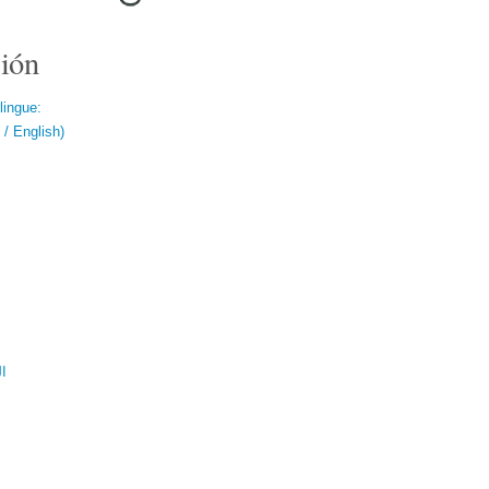
ión
lingue:
/ English)
ال