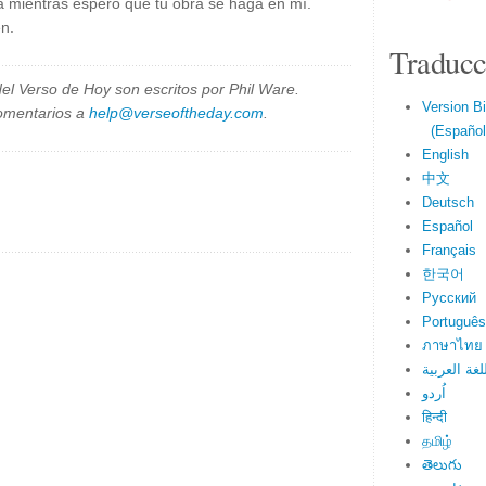
a mientras espero que tu obra se haga en mí.
n.
Traducc
el Verso de Hoy son escritos por Phil Ware.
Version Bi
omentarios a
help@verseoftheday.com
.
(Español 
English
中文
Deutsch
Español
Français
한국어
Русский
Português
ภาษาไทย
لغة العربية
اُردو
हिन्दी
தமிழ்
తెలుగు