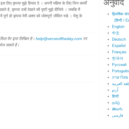
अनुवाद
इस लिए कृपया मुझे हियाव दे । अपनी महिमा के लिए जिन कार्यों
े है, कृपया उन्हें देखने की दृष्टी मुझे दीजिये । जबकि मैं
द्विभाषिक सं
ें पूर्ण हो कृपया मेरी आशा को जोशपूर्ण जीवित रखे । येशु के
(हिन्दी / E
English
中文
िल वैर द्वारा लिखित है।
help@verseoftheday.com
पर
Deutsch
 भेज सकते है।
Español
Français
한국어
Русский
Português
ภาษาไทย
لغة العربية
اُردو
हिन्दी
தமிழ்
తెలుగు
فارسی