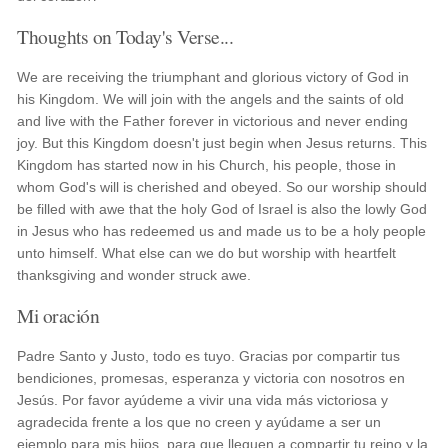
Thoughts on Today's Verse...
We are receiving the triumphant and glorious victory of God in
his Kingdom. We will join with the angels and the saints of old
and live with the Father forever in victorious and never ending
joy. But this Kingdom doesn't just begin when Jesus returns. This
Kingdom has started now in his Church, his people, those in
whom God's will is cherished and obeyed. So our worship should
be filled with awe that the holy God of Israel is also the lowly God
in Jesus who has redeemed us and made us to be a holy people
unto himself. What else can we do but worship with heartfelt
thanksgiving and wonder struck awe.
Mi oración
Padre Santo y Justo, todo es tuyo. Gracias por compartir tus
bendiciones, promesas, esperanza y victoria con nosotros en
Jesús. Por favor ayúdeme a vivir una vida más victoriosa y
agradecida frente a los que no creen y ayúdame a ser un
ejemplo para mis hijos, para que lleguen a compartir tu reino y la