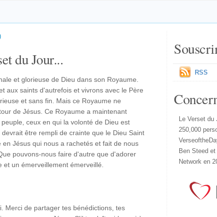
)
Souscri
et du Jour...
RSS
phale et glorieuse de Dieu dans son Royaume.
 aux saints d'autrefois et vivrons avec le Père
Concer
orieuse et sans fin. Mais ce Royaume ne
our de Jésus. Ce Royaume a maintenant
Le Verset du 
euple, ceux en qui la volonté de Dieu est
250,000 pers
e devrait être rempli de crainte que le Dieu Saint
VerseoftheDa
e en Jésus qui nous a rachetés et fait de nous
Ben Steed et
Que pouvons-nous faire d'autre que d'adorer
Network en 2
e et un émerveillement émerveillé.
oi. Merci de partager tes bénédictions, tes