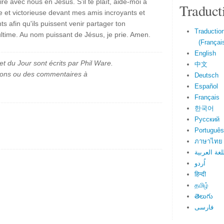
ire avec nous en Jésus. S'il te plaît, aide-moi à
Traduct
e et victorieuse devant mes amis incroyants et
afin qu'ils puissent venir partager ton
Traduction
ultime. Au nom puissant de Jésus, je prie. Amen.
(Français
English
et du Jour sont écrits par Phil Ware.
中文
ions ou des commentaires à
Deutsch
Español
Français
한국어
Русский
Português
ภาษาไทย
لغة العربية
اُردو
हिन्दी
தமிழ்
తెలుగు
فارسی