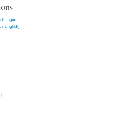
ions
 Bilingue:
 / English)
ال