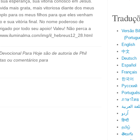
sua esperança, sua vitória conosco em Jesus.
vida mais grata, mais vitoriosa diante dos meus
Traduçõ
plo para os meus filhos para que eles venham
o e sua vitória final. No nome poderoso de
rigado por todo seu apoio! Valeu! Não perca a
Versão Bi
//www.iluminalma.com/img/il_hebreus12_28.html
(Portuguê
English
中文
evocional Para Hoje são de autoria de Phil
Deutsch
tas ou comentários para
Español
Français
한국어
Русский
Português
ภาษาไทย
لغة العربية
اُردو
हिन्दी
தமிழ்
తెలుగు