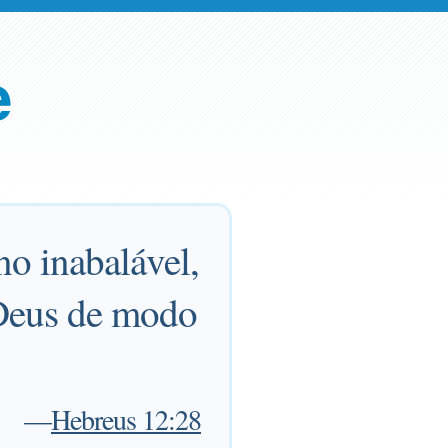
e
o inabalável,
 Deus de modo
—
Hebreus 12:28