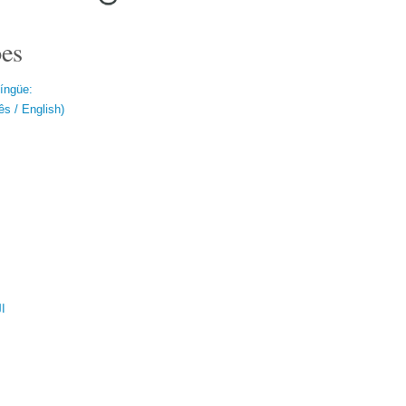
es
língüe:
s / English)
ال