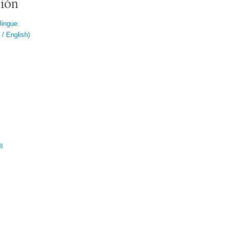
ión
lingue:
/ English)
ال