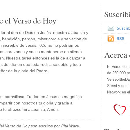
Suscrib
e el Verso de Hoy
Suscrib
er al don de Dios en Jesús: nuestra alabanza y
r, bendición, perdón, misericordia y salvación de
RSS
on increíble de Jesús. ¿Cómo no podríamos
Acerca 
s corazones y voces mantenerse en silencio
en. Nuestra tarea entonces es la de alcanzar a
s del día en que toda rodilla se doble y toda
El Verso del 
or de la gloria del Padre.
de 250,000 p
VerseoftheDa
Steed y se co
Network en e
es maravillosa. Tu don en Jesús es magnífico.
partir con nosotros tu gloria y gracia al
 te ofrezco mi alabanza, Amén.
el Verso de Hoy son escritos por Phil Ware.