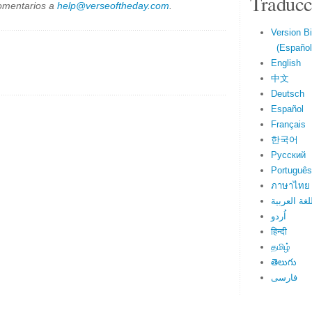
Traducc
omentarios a
help@verseoftheday.com
.
Version Bi
(Español 
English
中文
Deutsch
Español
Français
한국어
Русский
Português
ภาษาไทย
لغة العربية
اُردو
हिन्दी
தமிழ்
తెలుగు
فارسی