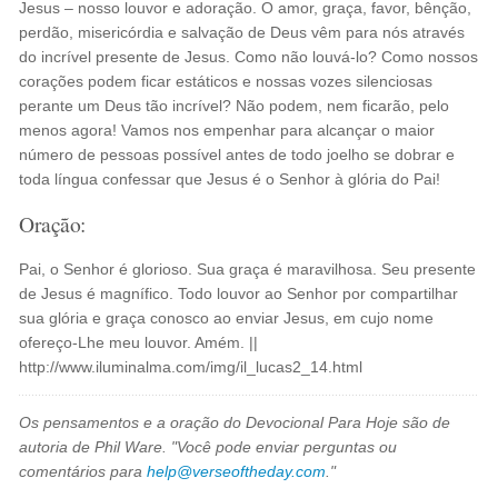
Jesus – nosso louvor e adoração. O amor, graça, favor, bênção,
perdão, misericórdia e salvação de Deus vêm para nós através
do incrível presente de Jesus. Como não louvá-lo? Como nossos
corações podem ficar estáticos e nossas vozes silenciosas
perante um Deus tão incrível? Não podem, nem ficarão, pelo
menos agora! Vamos nos empenhar para alcançar o maior
número de pessoas possível antes de todo joelho se dobrar e
toda língua confessar que Jesus é o Senhor à glória do Pai!
Oração:
Pai, o Senhor é glorioso. Sua graça é maravilhosa. Seu presente
de Jesus é magnífico. Todo louvor ao Senhor por compartilhar
sua glória e graça conosco ao enviar Jesus, em cujo nome
ofereço-Lhe meu louvor. Amém. ||
http://www.iluminalma.com/img/il_lucas2_14.html
Os pensamentos e a oração do Devocional Para Hoje são de
autoria de Phil Ware. "Você pode enviar perguntas ou
comentários para
help@verseoftheday.com
."