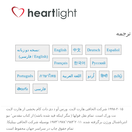
ترجمه
Español
Deutsch
中文
English
نسخه دو زبانه:
(فارسی / English)
Français
한국어
Русский
தமிழ்
हिन्दी
اُردو
اللغة العربية
ภาษาไทย
Português
فارسی
తెలుగు
۱۹۹۸-۲۰۱۵ شرکت الحاقی هارت لایت. ورس آو ذ دی دات کام بخشی از هارت لایت
نت ورک است. تمام نقل قولها ( مگر اینکه قید شده باشد) از کتاب مقدس٬ نیو
انترناشنال ورژن برگرفته شده. ۱۹۷۳٬۱۹۷۸٬۱۹۸۴٬۲۰۱۱ بوسیله شرکت الحاقی بیبلیکا.
تمام حقوق چاپ در سراسر جهان محفوظ است