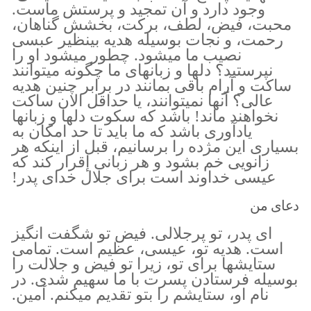
وجود دارد و آن تمجيد و پرستش ماست.
محبت، فيض، لطف، بركت، بخشش گناهان،
رحمت، و نجات بوسيله هديه بينظير عبسى
نصيب ما ميشود. چطور ميشود او را
نپرستيد؟ دلها و زبانهاى ما چگونه ميتوانند
ساكت و آرام باقى بمانند در برابر چنين هديه
عالى؟ آنها نميتوانند، يا حداقل الان ساكت
نخواهند ماند! باشد كه سكوت دلها و زبانها
يادآورى باشد كه ما بايد تا حد امكان به
بسيارى اين مژده را برسانيم، قبل از اينكه هر
زانويى خم بشود و هر زبانى إقرار كند كه
عيسى خداوند است براى جلال خداى پدر!
دعای من
اى پدر، تو پرجلالى. فيض تو شگفت انگيز
است. هديه تو، عيسى، عظيم است. تمامى
ستايشها براى تو، زيرا تو فيض و جلالت را
بوسيله فرستادن پسرت با ما سهيم شدى. در
نام او، ستايشم را بتو تقديم ميكنم. آمين.