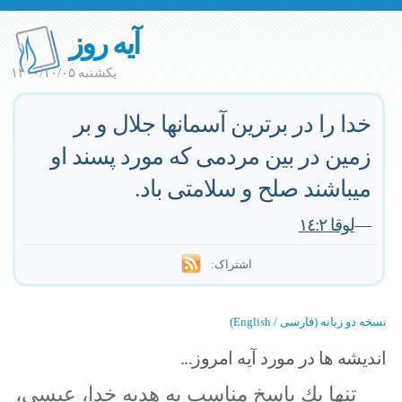
آیه روز
یکشنبه ۱۴۰۰/۱۰/۰۵
خدا را در برترين آسمانها جلال و بر
زمين در بين مردمى كه مورد پسند او
ميباشند صلح و سلامتى باد.
—
لوقا ١٤:٢
اشتراک:
نسخه دو زبانه (فارسی / English)
اندیشه ها در مورد آیه امروز...
تنها يك پاسخ مناسب به هديه خدا، عيسى،