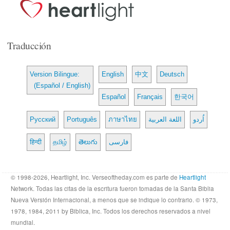
Traducción
Version Bilingue:
English
中文
Deutsch
(Español / English)
Español
Français
한국어
Русский
Português
ภาษาไทย
اللغة العربية
اُردو
हिन्दी
தமிழ்
తెలుగు
فارسی
© 1998-2026, Heartlight, Inc. Verseoftheday.com es parte de
Heartlight
Network. Todas las citas de la escritura fueron tomadas de la Santa Biblia
Nueva Versión Internacional, a menos que se indique lo contrario. © 1973,
1978, 1984, 2011 by Biblica, Inc. Todos los derechos reservados a nivel
mundial.