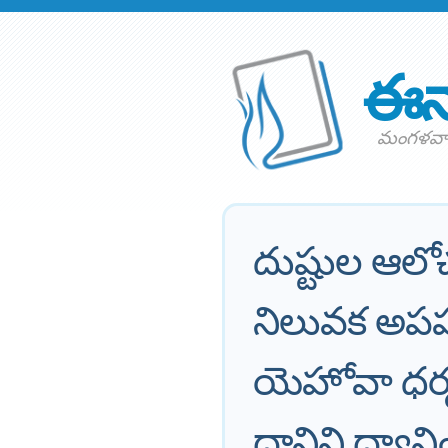
ఈన
మంగళవార
దుష్టుల ఆల
నిలువక అపహ
యెహోవా ధర్మ
దానిని ధ్యా