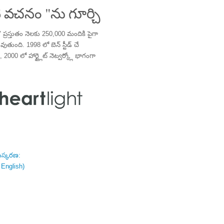
 వచనం "ను గూర్చి
్రస్తుతం నెలకు 250,000 మందికి పైగా
తుంది. 1998 లో బెన్ స్టీడ్ చే
 2000 లో హార్ట్లైట్ నెట్వర్క్లో భాగంగా
ంస్కరణ:
 English)