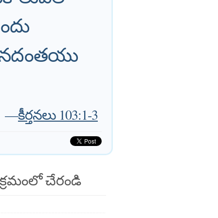
ందు
ేయునదంతయు
—
కీర్తనలు 103:1-3
క్రమంలో చేరండి