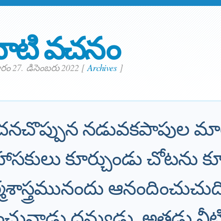
ాటి వచనం
ం 27. డిసెంబరు 2022
[
Archives
]
ోచనచొప్పున నడువకపాపుల మా
ాసకులు కూర్చుండు చోటను కూ
శాస్త్రమునందు ఆనందించుచుద
నించువాడు ధన్యుడు. అతడు నీ