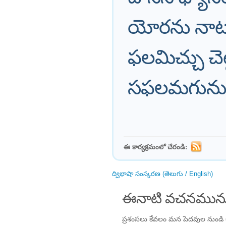
యోరను నాట
ఫలమిచ్చు 
సఫలమగును
ఈ కార్యక్రమంలో చేరండి:
ద్విభాషా సంస్కరణ (తెలుగు / English)
ఈనాటి వచనమును
ప్రశంసలు కేవలం మన పెదవుల నుండి 