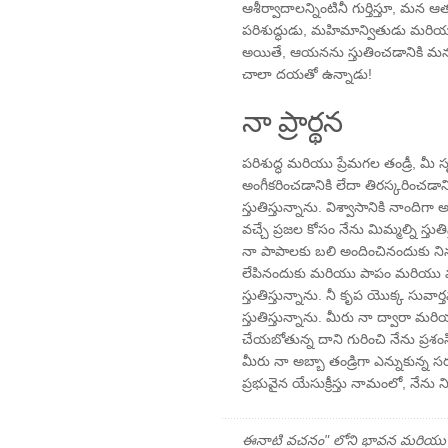
ఆశీర్వాదాలన్నింటినీ గుర్తిస్తూ, మన 
పరిశుద్ధుడు, మహిమాన్వితుడు మరియు
అయితే, ఆయనను స్తుతించడానికి మన
చాలా దయతో ఉన్నాడు!
నా ప్రార్థన
పరిశుద్ధ మరియు ప్రేమగల తండ్రీ, మీ సృష
అంగీకరించడానికి లేదా తిరస్కరించడానిక
స్తుతిస్తున్నాను. విశ్వాసానికి నాం
వచ్చే ప్రజల కోసం నేను మిమ్మల్ని స్తుత
నా పాపాలకు బలి అందించినందుకు నిన్
లేపినందుకు మరియు పాపం మరియు మ
స్తుతిస్తున్నాను. నీ కృప యొక్క సువార
స్తుతిస్తున్నాను. మీరు నా ద్వారా మరియ
చేయబోతున్న దాని గురించి నేను ప్రశ
మీరు నా అబ్బా తండ్రిగా ఎన్నుకున్న సర్
ప్రభువైన యేసుక్రీస్తు నామంలో, నేను నిన
ఈనాటి వచనం" లోని భావన మరియు ప్రార