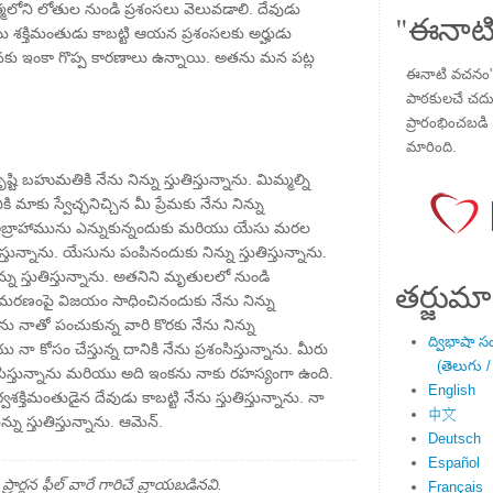
ఆత్మలోని లోతుల నుండి ప్రశంసలు వెలువడాలి. దేవుడు
"ఈనాటి
 శక్తిమంతుడు కాబట్టి ఆయన ప్రశంసలకు అర్హుడు
కు ఇంకా గొప్ప కారణాలు ఉన్నాయి. అతను మన పట్ల
ఈనాటి వచనం" ప
పాఠకులచే చదువు
ప్రారంభించబడి ,
మారింది.
్టి బహుమతికి నేను నిన్ను స్తుతిస్తున్నాను. మిమ్మల్ని
ి మాకు స్వేచ్ఛనిచ్చిన మీ ప్రేమకు నేను నిన్ను
దిగా అబ్రాహామును ఎన్నుకున్నందుకు మరియు యేసు మరల
ిస్తున్నాను. యేసును పంపినందుకు నిన్ను స్తుతిస్తున్నాను.
ను స్తుతిస్తున్నాను. అతనిని మృతులలో నుండి
తర్జుమా
రణంపై విజయం సాధించినందుకు నేను నిన్ను
్తను నాతో పంచుకున్న వారి కొరకు నేను నిన్ను
ద్విభాషా స
ు నా కోసం చేస్తున్న దానికి నేను ప్రశంసిస్తున్నాను. మీరు
(తెలుగు /
ంసిస్తున్నాను మరియు అది ఇంకను నాకు రహస్యంగా ఉంది.
English
వశక్తిమంతుడైన దేవుడు కాబట్టి నేను స్తుతిస్తున్నాను. నా
中文
్ను స్తుతిస్తున్నాను. ఆమెన్.
Deutsch
Español
్థన ఫీల్ వారే గారిచే వ్రాయబడినవి.
Français