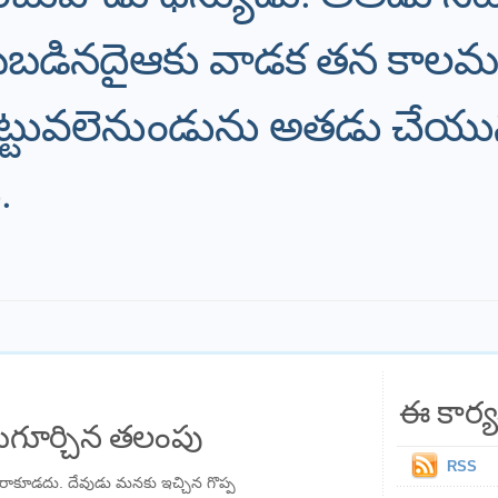
బడినదైఆకు వాడక తన కాలమ
చెట్టువలెనుండును అతడు చ
.
ఈ కార్య
గూర్చిన తలంపు
RSS
రాకూడదు. దేవుడు మనకు ఇచ్చిన గొప్ప