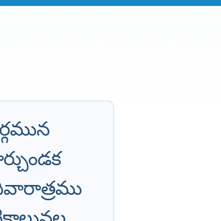
ర్గమున
ర్చుండక
ివారాత్రము
టికాలువల